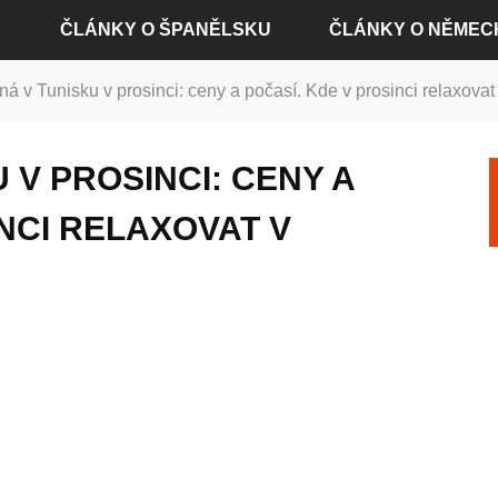
ČLÁNKY O ŠPANĚLSKU
ČLÁNKY O NĚMEC
á v Tunisku v prosinci: ceny a počasí. Kde v prosinci relaxovat
ČLÁNKY O ALICANTE
ČLÁNKY O BADEN-BA
 V PROSINCI: CENY A
ČLÁNKY O BARCELONĚ
ČLÁNKY O BERLÍNĚ
INCI RELAXOVAT V
ČLÁNKY O MADRIDU
ČLÁNKY O DRÁŽĎANE
ČLÁNKY O SEVILLE
ČLÁNKY O FRANKFUR
ČLÁNKY O VALENCII
ČLÁNKY O HAMBURKU
ČLÁNKY O KOLÍNĚ NA
ČLÁNKY O MNICHOVĚ