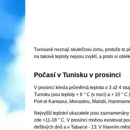
Tunisané neznají skutečnou zimu, protože to 
na takové teploty nejsou zvyklí, a proto si oblék
Počasí v Tunisku v prosinci
V prosinci klesla průměrná teplota o 3 až 4 s
Tunisku jsou teploty + 6 ° C (v noci) a + 10 ° 
Port el Kantaoui, Monastiru, Mahdii, Hammametu
Nejvyšší teplotní ukazatele jsou zaznamenány n
zde +11-18 ° C. V prosinci mohou existovat pou
deštivých dnů a v Tabarce - 13. V hlavním městě