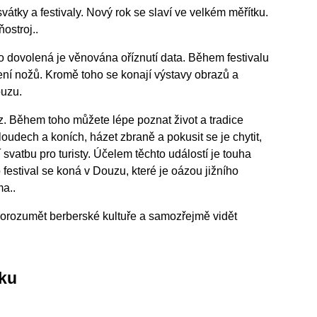
vátky a festivaly. Nový rok se slaví ve velkém měřítku.
ostroj..
to dovolená je věnována oříznutí data. Během festivalu
ní nožů. Kromě toho se konají výstavy obrazů a
ouzu.
. Během toho můžete lépe poznat život a tradice
oudech a koních, házet zbraně a pokusit se je chytit,
svatbu pro turisty. Účelem těchto událostí je touha
o festival se koná v Douzu, které je oázou jižního
ma..
e porozumět berberské kultuře a samozřejmě vidět
sku