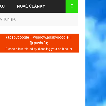
KU
NOVÉ ČLÁNKY
 v Tunisku
DEN
(adsbygoogle = window.adsbygoogle ||
[]).push({});
CH
TU
D RÝNEM