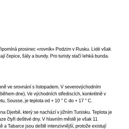
připomíná prosinec «rovník» Podzim v Rusku. Lidé však
ají čepice, šály a bundy. Pro turisty stačí lehká bunda.
tupně ve srovnání s listopadem. V severovýchodním
C (během dne). Ve východních střediscích, konkrétně v
, Sousse, je teplota od + 10 ° C do + 17 ° C.
a Djerbě, který se nachází v jižním Tunisku. Teplota je
ze čtyři deštivé dny. V hlavním městě je však 11
 a Tabarce jsou deště intenzivnější, protože existují