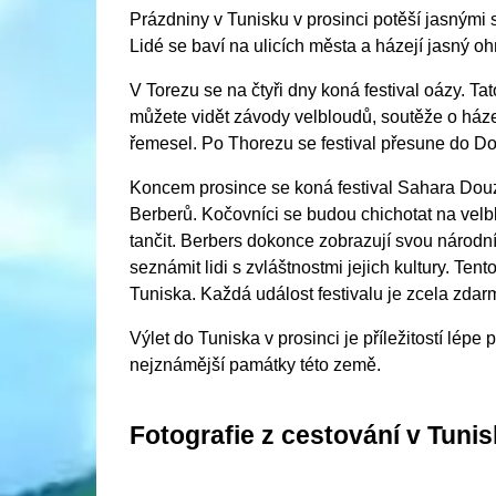
Prázdniny v Tunisku v prosinci potěší jasnými s
Lidé se baví na ulicích města a házejí jasný ohň
V Torezu se na čtyři dny koná festival oázy. Ta
můžete vidět závody velbloudů, soutěže o háze
řemesel. Po Thorezu se festival přesune do D
Koncem prosince se koná festival Sahara Douz
Berberů. Kočovníci se budou chichotat na velbl
tančit. Berbers dokonce zobrazují svou národní 
seznámit lidi s zvláštnostmi jejich kultury. Tent
Tuniska. Každá událost festivalu je zcela zdar
Výlet do Tuniska v prosinci je příležitostí lép
nejznámější památky této země.
Fotografie z cestování v Tuni