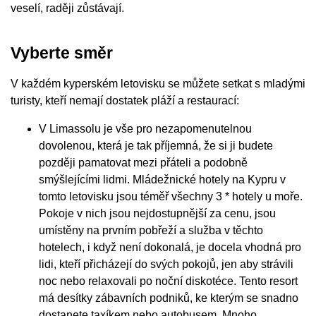
veselí, raději zůstávají.
Vyberte směr
V každém kyperském letovisku se můžete setkat s mladými
turisty, kteří nemají dostatek pláží a restaurací:
V Limassolu je vše pro nezapomenutelnou
dovolenou, která je tak příjemná, že si ji budete
později pamatovat mezi přáteli a podobně
smýšlejícími lidmi. Mládežnické hotely na Kypru v
tomto letovisku jsou téměř všechny 3 * hotely u moře.
Pokoje v nich jsou nejdostupnější za cenu, jsou
umístěny na prvním pobřeží a služba v těchto
hotelech, i když není dokonalá, je docela vhodná pro
lidi, kteří přicházejí do svých pokojů, jen aby strávili
noc nebo relaxovali po noční diskotéce. Tento resort
má desítky zábavních podniků, ke kterým se snadno
dostanete taxíkem nebo autobusem. Mnoho