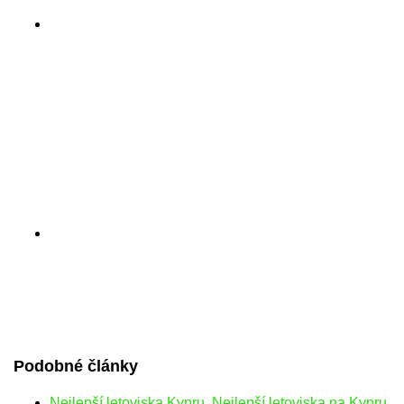
Podobné články
Nejlepší letoviska Kypru. Nejlepší letoviska na Kypru