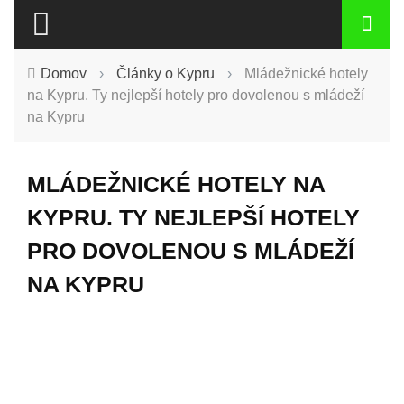
Domov
›
Články o Kypru
›
Mládežnické hotely
na Kypru. Ty nejlepší hotely pro dovolenou s mládeží
na Kypru
MLÁDEŽNICKÉ HOTELY NA
KYPRU. TY NEJLEPŠÍ HOTELY
PRO DOVOLENOU S MLÁDEŽÍ
NA KYPRU