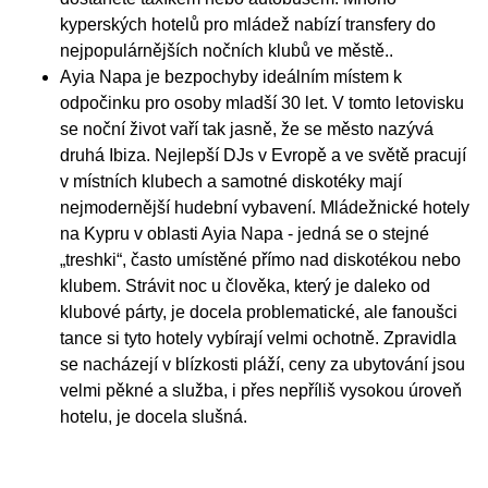
kyperských hotelů pro mládež nabízí transfery do
nejpopulárnějších nočních klubů ve městě..
Ayia Napa je bezpochyby ideálním místem k
odpočinku pro osoby mladší 30 let. V tomto letovisku
se noční život vaří tak jasně, že se město nazývá
druhá Ibiza. Nejlepší DJs v Evropě a ve světě pracují
v místních klubech a samotné diskotéky mají
nejmodernější hudební vybavení. Mládežnické hotely
na Kypru v oblasti Ayia Napa - jedná se o stejné
„treshki“, často umístěné přímo nad diskotékou nebo
klubem. Strávit noc u člověka, který je daleko od
klubové párty, je docela problematické, ale fanoušci
tance si tyto hotely vybírají velmi ochotně. Zpravidla
se nacházejí v blízkosti pláží, ceny za ubytování jsou
velmi pěkné a služba, i přes nepříliš vysokou úroveň
hotelu, je docela slušná.