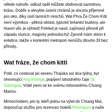
někde nahoře, odkud opět můžete obdivovat samotnou
krásu. Dobře a obvykle území chrámů je docela příjemné
pro oko, díky úsilí tamních mnichů. Wat Phra Že Chom Kitti
není výjimkou - pěkná oblast, typické brilantní budovy, ale
hlavní věc je výhled! Pohled je navíc zajímavý přesně při
západu slunce, magicky jednoduchý! Zjevně mám sklon k
estetice, takže v konkrétní metropoli nemůžu dlouho žít bez
přírody..
Wat fráze, že chom kitti
Poté, co cestoval po severu Thajska asi dva týdny, byl
ohromující
Ang khange
, popíjení lahodného čaje
Já
Salongue
, Vrátil jsem se ke svému milovanému Chiang
Maimu.
Mimochodem, pro ty, kteří jedou na výlet do Chiang Mai,
doporučuji službu pro rezervaci hotelů
Roomguru
a naše