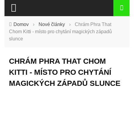
Domov
›
Nové články
›
Chrám Phra That
Chom Kitti - místo pro chytání magických západů
slunce
CHRÁM PHRA THAT CHOM
KITTI - MÍSTO PRO CHYTÁNÍ
MAGICKÝCH ZÁPADŮ SLUNCE