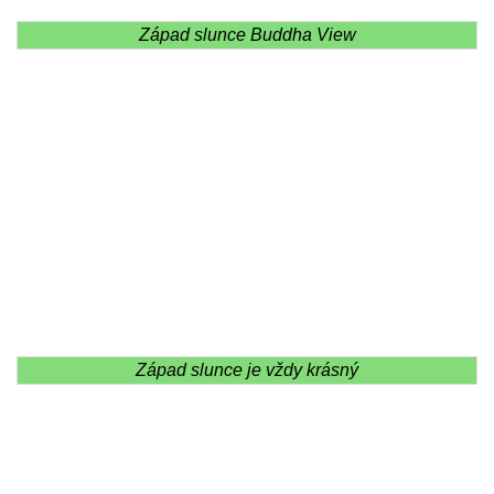
Západ slunce Buddha View
Západ slunce je vždy krásný