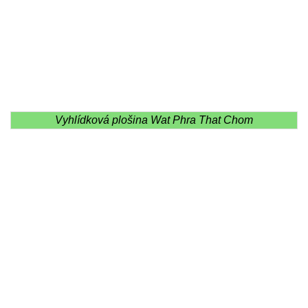
Vyhlídková plošina Wat Phra That Chom