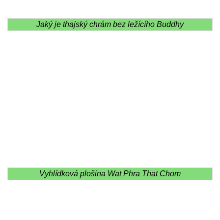
Jaký je thajský chrám bez ležícího Buddhy
Vyhlídková plošina Wat Phra That Chom