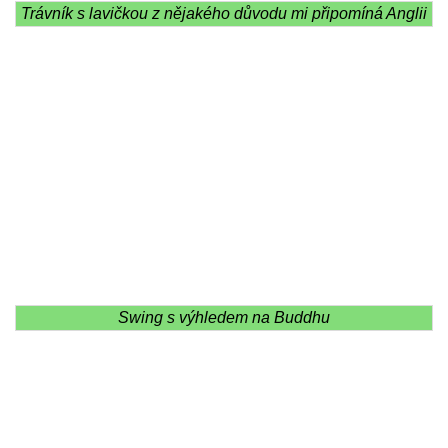
Trávník s lavičkou z nějakého důvodu mi připomíná Anglii
Swing s výhledem na Buddhu