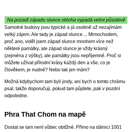
Na pozadí západu slunce obloha vypadá velmi působivě
Samotné budovy jsou typické a já osobně už nezajímám
velký zájem. Ale tady je západ slunce ... Mimochodem,
proč ano, viděl jsem západ slunce mnohem více než
některé památky, ale západ slunce je vždy krásný
(zejména z výšky), ale památky jsou nepříjemné. Proč si
můžete užívat přírodní krásy každý den a vše, co je
člověkem, je nudné? Nebo tak jen mám?
Možná kdybychom tam byli jindy, ani bych o tomto chrámu
psal, takže doporučuji, pokud tam půjdete, pak v pozdní
odpoledne.
Phra That Chom na mapě
Dostat se tam není vůbec obtížné. Přímo na dálnici 1001