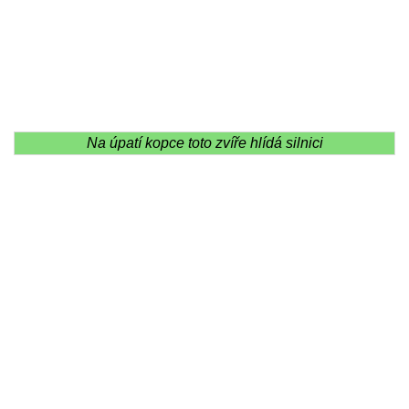
Na úpatí kopce toto zvíře hlídá silnici