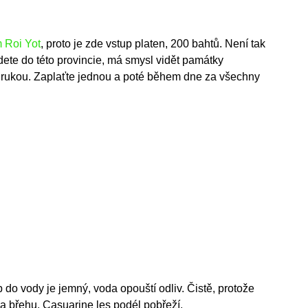
 Roi Yot
, proto je zde vstup platen, 200 bahtů. Není tak
dete do této provincie, má smysl vidět památky
h rukou. Zaplaťte jednou a poté během dne za všechny
p do vody je jemný, voda opouští odliv. Čistě, protože
na břehu. Casuarine les podél pobřeží.