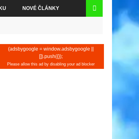
KU
NOVÉ ČLÁNKY
DEN
(adsbygoogle = window.adsbygoogle ||
[]).push({});
CH
TU
D RÝNEM