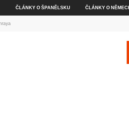
ČLÁNKY O ŠPANĚLSKU
ČLÁNKY O NĚMEC
hraya
ČLÁNKY O ALICANTE
ČLÁNKY O BADEN-BA
ČLÁNKY O BARCELONĚ
ČLÁNKY O BERLÍNĚ
ČLÁNKY O MADRIDU
ČLÁNKY O DRÁŽĎANE
ČLÁNKY O SEVILLE
ČLÁNKY O FRANKFUR
ČLÁNKY O VALENCII
ČLÁNKY O HAMBURKU
ČLÁNKY O KOLÍNĚ NA
ČLÁNKY O MNICHOVĚ