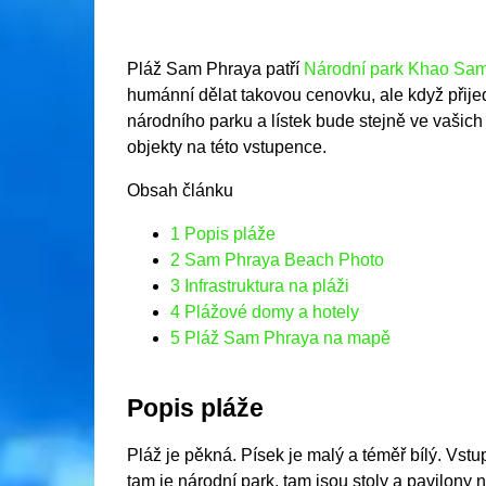
Pláž Sam Phraya patří
Národní park Khao Sam
humánní dělat takovou cenovku, ale když přije
národního parku a lístek bude stejně ve vašic
objekty na této vstupence.
Obsah článku
1
Popis pláže
2
Sam Phraya Beach Photo
3
Infrastruktura na pláži
4
Plážové domy a hotely
5
Pláž Sam Phraya na mapě
Popis pláže
Pláž je pěkná. Písek je malý a téměř bílý. Vstu
tam je národní park, tam jsou stoly a pavilony 