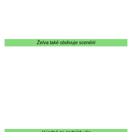
Želva také obdivuje scenérii