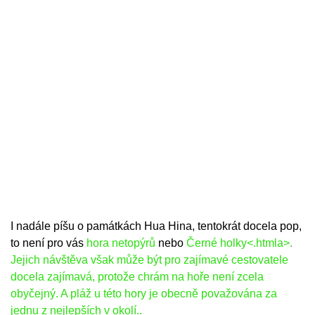
I nadále píšu o památkách Hua Hina, tentokrát docela pop,
to není pro vás
hora netopýrů
nebo
Černé holky<.htmla>.
Jejich návštěva však může být pro zajímavé cestovatele
docela zajímavá, protože chrám na hoře není zcela
obyčejný. A pláž u této hory je obecně považována za
jednu z nejlepších v okolí..