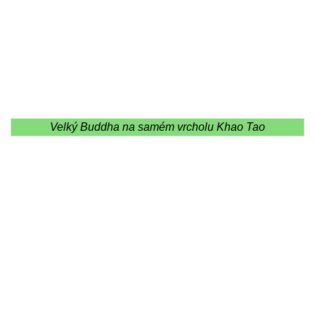
Velký Buddha na samém vrcholu Khao Tao