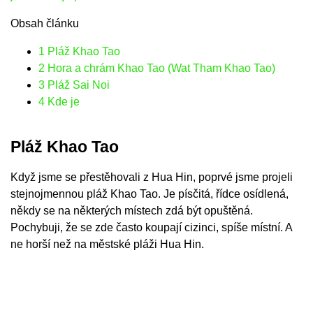
Obsah článku
1
Pláž Khao Tao
2
Hora a chrám Khao Tao (Wat Tham Khao Tao)
3
Pláž Sai Noi
4
Kde je
Pláž Khao Tao
Když jsme se přestěhovali z Hua Hin, poprvé jsme projeli
stejnojmennou pláž Khao Tao. Je písčitá, řídce osídlená,
někdy se na některých místech zdá být opuštěná.
Pochybuji, že se zde často koupají cizinci, spíše místní. A
ne horší než na městské pláži Hua Hin.