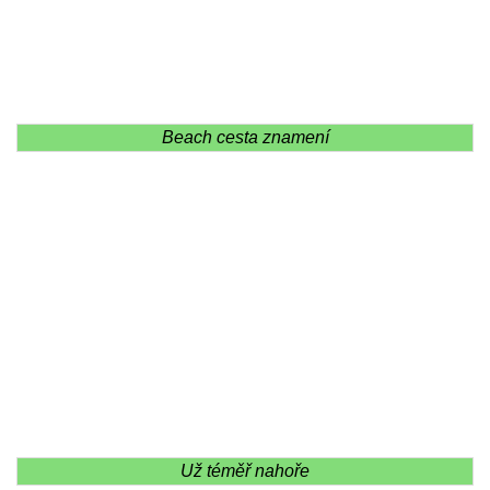
Beach cesta znamení
Už téměř nahoře