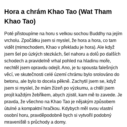
Hora a chrám Khao Tao (Wat Tham
Khao Tao)
Poté přistoupíme na horu s velkou sochou Buddhy na jejím
vrcholu. Zpočátku jsem si myslel, že hora a hora, co tam
vidět (mimochodem, Khao v překladu je hora). Ale když
jsem šel po úzkých stezkách, šel nahoru a dolů po dalších
schodech a pravidelně vrhal pohled na hladinu moře,
nechtěl jsem opravdu odejít. Ano, je tu spousta falešných
věcí, ve skutečnosti celé území chrámu bylo srolováno do
betonu, ale bylo to docela pěkně. Zachytil jsem se, když
jsem si myslel, že mám žízeň po výzkumu, a chtěl jsem
projít každým žebříkem, abych zjistil, kam mě to zavede. Je
pravda, že všechno na Khao Tao je nějakým způsobem
útulné a kompaktní hračkou. Kdybych měl svou vlastní
osobní horu, pravděpodobně bych si vytvořil podobný
mraveniště s průchody a domy.