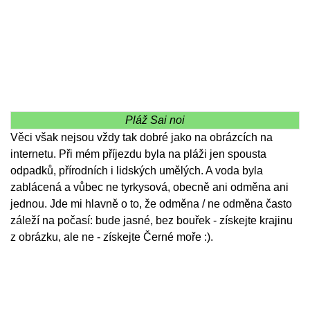
Pláž Sai noi
Věci však nejsou vždy tak dobré jako na obrázcích na
internetu. Při mém příjezdu byla na pláži jen spousta
odpadků, přírodních i lidských umělých. A voda byla
zablácená a vůbec ne tyrkysová, obecně ani odměna ani
jednou. Jde mi hlavně o to, že odměna / ne odměna často
záleží na počasí: bude jasné, bez bouřek - získejte krajinu
z obrázku, ale ne - získejte Černé moře :).