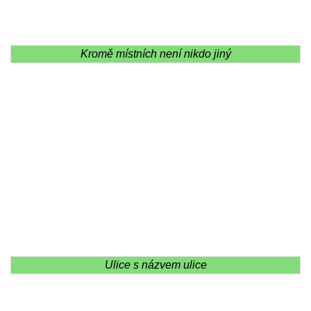
Kromě místních není nikdo jiný
Ulice s názvem ulice