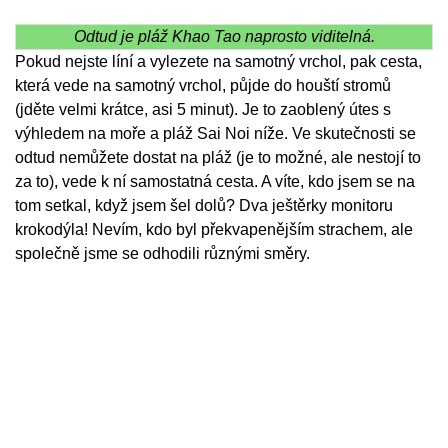
Odtud je pláž Khao Tao naprosto viditelná.
Pokud nejste líní a vylezete na samotný vrchol, pak cesta,
která vede na samotný vrchol, půjde do houští stromů
(jděte velmi krátce, asi 5 minut). Je to zaoblený útes s
výhledem na moře a pláž Sai Noi níže. Ve skutečnosti se
odtud nemůžete dostat na pláž (je to možné, ale nestojí to
za to), vede k ní samostatná cesta. A víte, kdo jsem se na
tom setkal, když jsem šel dolů? Dva ještěrky monitoru
krokodýla! Nevím, kdo byl překvapenějším strachem, ale
společně jsme se odhodili různými směry.