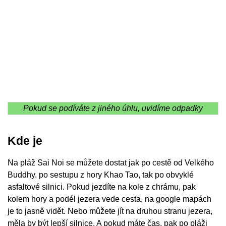
Pokud se podíváte z jiného úhlu, uvidíme odpadky
Kde je
Na pláž Sai Noi se můžete dostat jak po cestě od Velkého
Buddhy, po sestupu z hory Khao Tao, tak po obvyklé
asfaltové silnici. Pokud jezdíte na kole z chrámu, pak
kolem hory a podél jezera vede cesta, na google mapách
je to jasně vidět. Nebo můžete jít na druhou stranu jezera,
měla by být lepší silnice. A pokud máte čas, pak po pláži