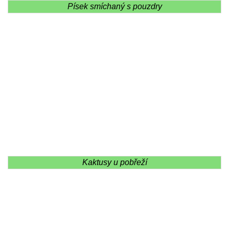
Písek smíchaný s pouzdry
Kaktusy u pobřeží