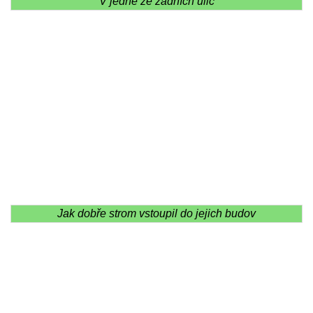
V jedné ze zadních ulic
Jak dobře strom vstoupil do jejich budov