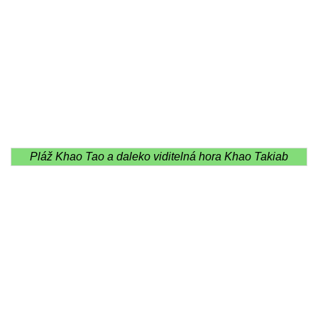
Pláž Khao Tao a daleko viditelná hora Khao Takiab