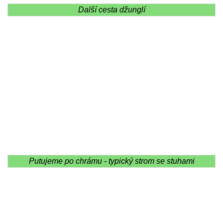
Další cesta džunglí
Putujeme po chrámu - typický strom se stuhami