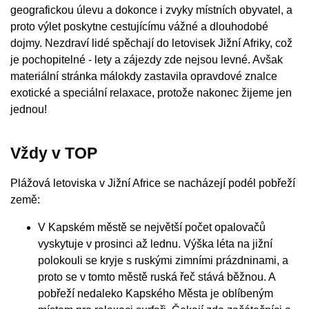
geografickou úlevu a dokonce i zvyky místních obyvatel, a
proto výlet poskytne cestujícímu vážné a dlouhodobé
dojmy. Nezdraví lidé spěchají do letovisek Jižní Afriky, což
je pochopitelné - lety a zájezdy zde nejsou levné. Avšak
materiální stránka málokdy zastavila opravdové znalce
exotické a speciální relaxace, protože nakonec žijeme jen
jednou!
Vždy v TOP
Plážová letoviska v Jižní Africe se nacházejí podél pobřeží
země:
V Kapském městě se největší počet opalovačů
vyskytuje v prosinci až lednu. Výška léta na jižní
polokouli se kryje s ruskými zimními prázdninami, a
proto se v tomto městě ruská řeč stává běžnou. A
pobřeží nedaleko Kapského Města je oblíbeným