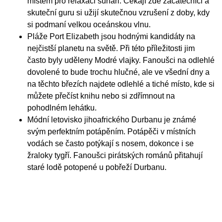
místem pro relaxaci surfaři. Čekají zde začátečníci a
skuteční guru si užijí skutečnou vzrušení z doby, kdy
si podmaní velkou oceánskou vlnu.
Pláže Port Elizabeth jsou hodnými kandidáty na
nejčistší planetu na světě. Při této příležitosti jim
často byly uděleny Modré vlajky. Fanoušci na odlehlé
dovolené to bude trochu hlučné, ale ve všední dny a
na těchto březích najdete odlehlé a tiché místo, kde si
můžete přečíst knihu nebo si zdřímnout na
pohodlném lehátku.
Módní letovisko jihoafrického Durbanu je známé
svým perfektním potápěním. Potápěči v místních
vodách se často potýkají s nosem, dokonce i se
žraloky tygří. Fanoušci pirátských románů přitahují
staré lodě potopené u pobřeží Durbanu.