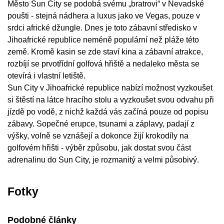
Město Sun City se podobá svému „bratrovi“ v Nevadské
poušti - stejná nádhera a luxus jako ve Vegas, pouze v
srdci africké džungle. Dnes je toto zábavní středisko v
Jihoafrické republice neméně populární než pláže této
země. Kromě kasin se zde staví kina a zábavní atrakce,
rozbíjí se prvotřídní golfová hřiště a nedaleko města se
otevírá i vlastní letiště.
Sun City v Jihoafrické republice nabízí možnost vyzkoušet
si štěstí na látce hracího stolu a vyzkoušet svou odvahu při
jízdě po vodě, z nichž každá vás začíná pouze od popisu
zábavy. Sopečné erupce, tsunami a záplavy, padají z
výšky, volně se vznášejí a dokonce žijí krokodíly na
golfovém hřišti - výběr způsobu, jak dostat svou část
adrenalinu do Sun City, je rozmanitý a velmi působivý.
Fotky
Podobné články