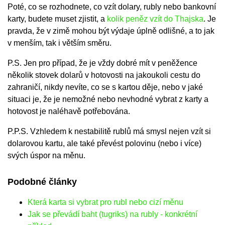
Poté, co se rozhodnete, co vzít dolary, rubly nebo bankovní
karty, budete muset zjistit, a
kolik peněz vzít do Thajska
. Je
pravda, že v zimě mohou být výdaje úplně odlišné, a to jak
v menším, tak i větším směru.
P.S. Jen pro případ, že je vždy dobré mít v peněžence
několik stovek dolarů v hotovosti na jakoukoli cestu do
zahraničí, nikdy nevíte, co se s kartou děje, nebo v jaké
situaci je, že je nemožné nebo nevhodné vybrat z karty a
hotovost je naléhavě potřebována.
P.P.S. Vzhledem k nestabilitě rublů má smysl nejen vzít si
dolarovou kartu, ale také převést polovinu (nebo i více)
svých úspor na měnu.
Podobné články
Která karta si vybrat pro rubl nebo cizí měnu
Jak se převádí baht (tugriks) na rubly - konkrétní