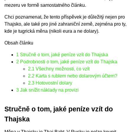
mezeru ve formě samostatného článku.
Chci poznamenat, že tento příspěvek je důležitý nejen pro
Thajsko, ale také pro jiné zahraniční země, zejména pro ty,
kde je tugrická měna (nikoli eura a ne dolary).
Obsah článku
1
Stručně o tom, jaké peníze vzít do Thajska
2
Podrobnosti o tom, jaké peníze vzít do Thajska
2.1
Všechny možnosti, co vzít
2.2
Karta s rublem nebo dolarovým účtem?
2.3
Hotovostní dolary
3
Jak snížit náklady na provizi
Stručně o tom, jaké peníze vzít do
Thajska
Měna v Thajsku je Thai Baht. V Rusku je nelze koupit