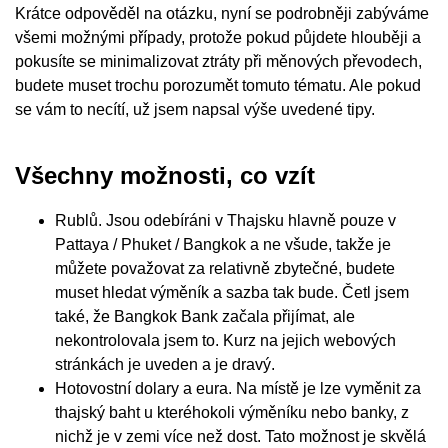
Krátce odpověděl na otázku, nyní se podrobněji zabýváme
všemi možnými případy, protože pokud půjdete hlouběji a
pokusíte se minimalizovat ztráty při měnových převodech,
budete muset trochu porozumět tomuto tématu. Ale pokud
se vám to necítí, už jsem napsal výše uvedené tipy.
Všechny možnosti, co vzít
Rublů. Jsou odebíráni v Thajsku hlavně pouze v
Pattaya / Phuket / Bangkok a ne všude, takže je
můžete považovat za relativně zbytečné, budete
muset hledat výměník a sazba tak bude. Četl jsem
také, že Bangkok Bank začala přijímat, ale
nekontrolovala jsem to. Kurz na jejich webových
stránkách je uveden a je dravý.
Hotovostní dolary a eura. Na místě je lze vyměnit za
thajský baht u kteréhokoli výměníku nebo banky, z
nichž je v zemi více než dost. Tato možnost je skvělá