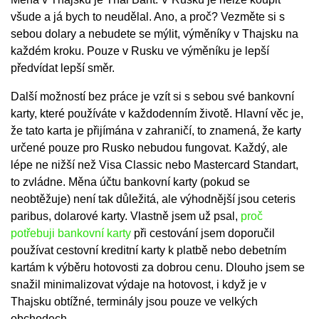
všude a já bych to neudělal. Ano, a proč? Vezměte si s
sebou dolary a nebudete se mýlit, výměníky v Thajsku na
každém kroku. Pouze v Rusku ve výměníku je lepší
předvídat lepší směr.
Další možností bez práce je vzít si s sebou své bankovní
karty, které používáte v každodenním životě. Hlavní věc je,
že tato karta je přijímána v zahraničí, to znamená, že karty
určené pouze pro Rusko nebudou fungovat. Každý, ale
lépe ne nižší než Visa Classic nebo Mastercard Standart,
to zvládne. Měna účtu bankovní karty (pokud se
neobtěžuje) není tak důležitá, ale výhodnější jsou ceteris
paribus, dolarové karty. Vlastně jsem už psal,
proč
potřebuji bankovní karty
při cestování jsem doporučil
používat cestovní kreditní karty k platbě nebo debetním
kartám k výběru hotovosti za dobrou cenu. Dlouho jsem se
snažil minimalizovat výdaje na hotovost, i když je v
Thajsku obtížné, terminály jsou pouze ve velkých
obchodech.