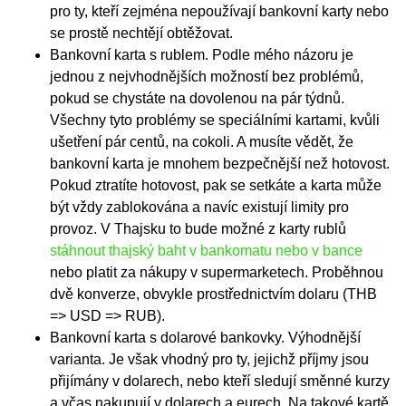
pro ty, kteří zejména nepoužívají bankovní karty nebo
se prostě nechtějí obtěžovat.
Bankovní karta s rublem. Podle mého názoru je
jednou z nejvhodnějších možností bez problémů,
pokud se chystáte na dovolenou na pár týdnů.
Všechny tyto problémy se speciálními kartami, kvůli
ušetření pár centů, na cokoli. A musíte vědět, že
bankovní karta je mnohem bezpečnější než hotovost.
Pokud ztratíte hotovost, pak se setkáte a karta může
být vždy zablokována a navíc existují limity pro
provoz. V Thajsku to bude možné z karty rublů
stáhnout thajský baht v bankomatu nebo v bance
nebo platit za nákupy v supermarketech. Proběhnou
dvě konverze, obvykle prostřednictvím dolaru (THB
=> USD => RUB).
Bankovní karta s dolarové bankovky. Výhodnější
varianta. Je však vhodný pro ty, jejichž příjmy jsou
přijímány v dolarech, nebo kteří sledují směnné kurzy
a včas nakupují v dolarech a eurech. Na takové kartě