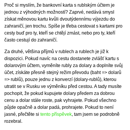
Proč si myslím, že bankovní karta s rublským účtem je
jednou z výhodných možností? Zaprvé, nedává smysl
získat měnovou kartu kvůli dvoutýdennímu výjezdu do
zahraničí, jen trochu. Spíše je třeba cestovat s kartami pro
cesty buď pro ty, kteří se chtějí zmást, nebo pro ty, kteří
často cestují do zahraničí.
Za druhé, většina příjmů v rublech a rublech je již k
dispozici. Pokud navíc na cestu dostanete zvlášť kartu s
dolarovým účtem, vyměníte rubly za dolary a doplníte svůj
účet, získáte přesně stejný režim převodu (baht => dolarů
=> rublů), pouze jednu z konverzí (dolary-rublů), kterou
utratit se v Rusku ve výměníku před cestou. A tady musíte
pochopit, že pokud kupujete dolary předem za dobrou
cenu a dolar stále roste, pak vyhrajete. Pokud všechno
půjde opačně a dolar padá, prohrajete. Pokud to není
jasné, přečtěte si
tento příspěvek
, tam jsem se podrobně
rozebral.