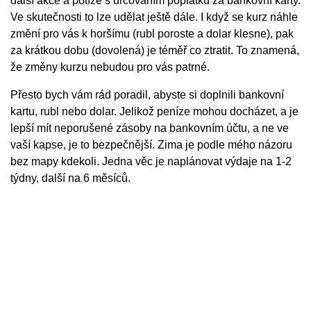
další akce a potíže s určováním poplatků za bankovní karty.
Ve skutečnosti to lze udělat ještě dále. I když se kurz náhle
změní pro vás k horšímu (rubl poroste a dolar klesne), pak
za krátkou dobu (dovolená) je téměř co ztratit. To znamená,
že změny kurzu nebudou pro vás patrné.
Přesto bych vám rád poradil, abyste si doplnili bankovní
kartu, rubl nebo dolar. Jelikož peníze mohou docházet, a je
lepší mít neporušené zásoby na bankovním účtu, a ne ve
vaší kapse, je to bezpečnější. Zima je podle mého názoru
bez mapy kdekoli. Jedna věc je naplánovat výdaje na 1-2
týdny, další na 6 měsíců.