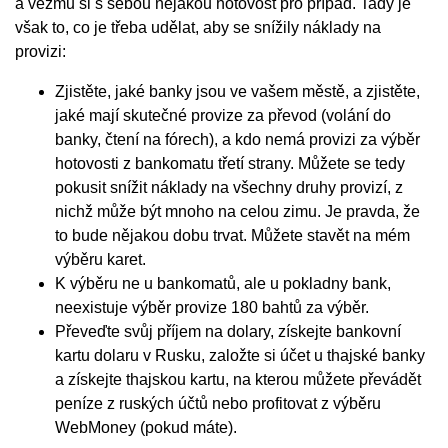
a vezmu si s sebou nějakou hotovost pro případ. Tady je
však to, co je třeba udělat, aby se snížily náklady na
provizi:
Zjistěte, jaké banky jsou ve vašem městě, a zjistěte,
jaké mají skutečné provize za převod (volání do
banky, čtení na fórech), a kdo nemá provizi za výběr
hotovosti z bankomatu třetí strany. Můžete se tedy
pokusit snížit náklady na všechny druhy provizí, z
nichž může být mnoho na celou zimu. Je pravda, že
to bude nějakou dobu trvat. Můžete stavět na mém
výběru karet.
K výběru ne u bankomatů, ale u pokladny bank,
neexistuje výběr provize 180 bahtů za výběr.
Převeďte svůj příjem na dolary, získejte bankovní
kartu dolaru v Rusku, založte si účet u thajské banky
a získejte thajskou kartu, na kterou můžete převádět
peníze z ruských účtů nebo profitovat z výběru
WebMoney (pokud máte).