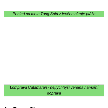
Pohled na molo Tong Sala z levého okraje pláže
Lompraya Catamaran - nejrychlejší veřejná námořní
doprava