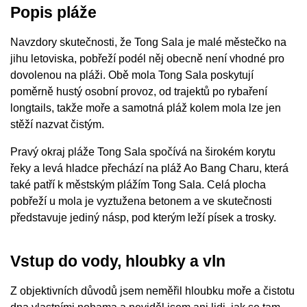
Popis pláže
Navzdory skutečnosti, že Tong Sala je malé městečko na
jihu letoviska, pobřeží podél něj obecně není vhodné pro
dovolenou na pláži. Obě mola Tong Sala poskytují
poměrně hustý osobní provoz, od trajektů po rybaření
longtails, takže moře a samotná pláž kolem mola lze jen
stěží nazvat čistým.
Pravý okraj pláže Tong Sala spočívá na širokém korytu
řeky a levá hladce přechází na pláž Ao Bang Charu, která
také patří k městským plážím Tong Sala. Celá plocha
pobřeží u mola je vyztužena betonem a ve skutečnosti
představuje jediný násp, pod kterým leží písek a trosky.
Vstup do vody, hloubky a vln
Z objektivních důvodů jsem neměřil hloubku moře a čistotu