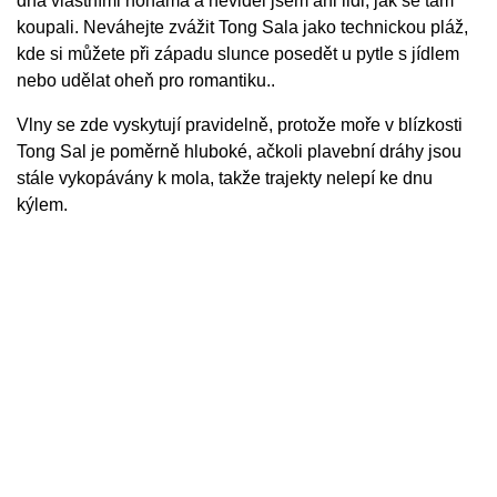
dna vlastními nohama a neviděl jsem ani lidi, jak se tam
koupali. Neváhejte zvážit Tong Sala jako technickou pláž,
kde si můžete při západu slunce posedět u pytle s jídlem
nebo udělat oheň pro romantiku..
Vlny se zde vyskytují pravidelně, protože moře v blízkosti
Tong Sal je poměrně hluboké, ačkoli plavební dráhy jsou
stále vykopávány k mola, takže trajekty nelepí ke dnu
kýlem.