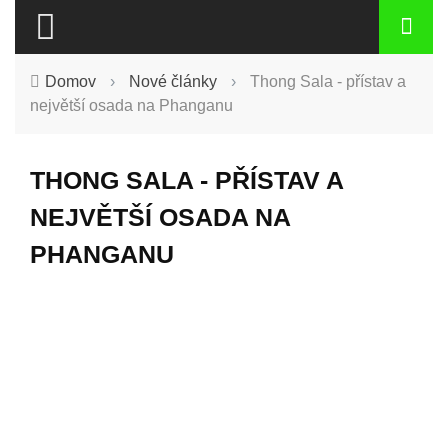
Domov
›
Nové články
›
Thong Sala - přístav a
největší osada na Phanganu
THONG SALA - PŘÍSTAV A
NEJVĚTŠÍ OSADA NA
PHANGANU