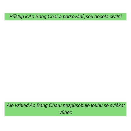
Přístup k Ao Bang Char a parkování jsou docela civilní
Ale vzhled Ao Bang Charu nezpůsobuje touhu se svlékat
vůbec