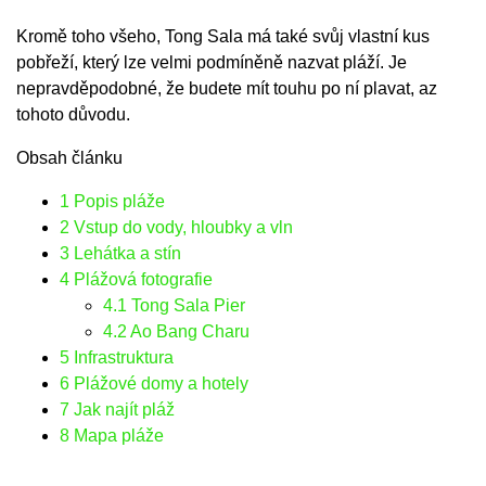
Kromě toho všeho, Tong Sala má také svůj vlastní kus
pobřeží, který lze velmi podmíněně nazvat pláží. Je
nepravděpodobné, že budete mít touhu po ní plavat, az
tohoto důvodu.
Obsah článku
1
Popis pláže
2
Vstup do vody, hloubky a vln
3
Lehátka a stín
4
Plážová fotografie
4.1
Tong Sala Pier
4.2
Ao Bang Charu
5
Infrastruktura
6
Plážové domy a hotely
7
Jak najít pláž
8
Mapa pláže