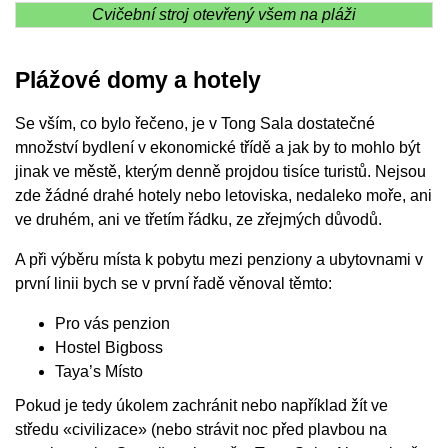
Cvičební stroj otevřený všem na pláži
Plážové domy a hotely
Se vším, co bylo řečeno, je v Tong Sala dostatečné
množství bydlení v ekonomické třídě a jak by to mohlo být
jinak ve městě, kterým denně projdou tisíce turistů. Nejsou
zde žádné drahé hotely nebo letoviska, nedaleko moře, ani
ve druhém, ani ve třetím řádku, ze zřejmých důvodů.
A při výběru místa k pobytu mezi penziony a ubytovnami v
první linii bych se v první řadě věnoval těmto:
Pro vás penzion
Hostel Bigboss
Taya’s Místo
Pokud je tedy úkolem zachránit nebo například žít ve
středu «civilizace» (nebo strávit noc před plavbou na