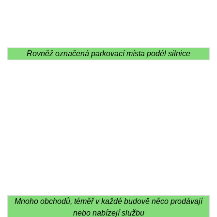
Rovněž označená parkovací místa podél silnice
Mnoho obchodů, téměř v každé budově něco prodávají
nebo nabízejí službu