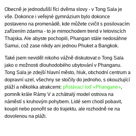
Obecně je jednodušší říci dvěma slovy - v Tong Sala je
vše. Dokonce i veřejné gymnázium bylo dokonce
postaveno na promenádě, kde můžete cvičit s posilovacím
zařízením zdarma - to je mimochodem trend v letoviscích
Thajska. Ale abyste pochopili, Phangan stále nedosáhne
Samui, což zase nikdy ani jednou Phuket a Bangkok.
Také jsem neviděl nikoho vážně diskutovat o Tong Sala
jako o možnosti dlouhodobého ubytování v Phanganu.
Tong Sala je zdejší hlavní město, hluk, obchodní centrum a
dopravní uzel, všechny se stočily do jednoho, s okouzlující
pláží a několika atrakcemi:
přistávací loď «Phangane»
,
pomník krále Rámy V a zchátralý model ostrova na
náměstí s kruhovým pohybem. Lidé sem chodí pobavit,
koupit nebo ponořit se do trajektu, ale rozhodně ne na
dovolenou na pláži.