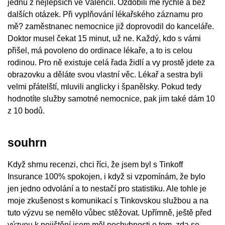
jednu z nejlepších ve Valencii. Ozdobili mě rychle a bez
dalších otázek. Při vyplňování lékařského záznamu pro
mě? zaměstnanec nemocnice již doprovodil do kanceláře.
Doktor musel čekat 15 minut, už ne. Každý, kdo s vámi
přišel, má povoleno do ordinace lékaře, a to is celou
rodinou. Pro ně existuje celá řada židlí a vy prostě jdete za
obrazovku a děláte svou vlastní věc. Lékař a sestra byli
velmi přátelští, mluvili anglicky i španělsky. Pokud tedy
hodnotíte služby samotné nemocnice, pak jim také dám 10
z 10 bodů.
souhrn
Když shrnu recenzi, chci říci, že jsem byl s Tinkoff
Insurance 100% spokojen, i když si vzpomínám, že bylo
jen jedno odvolání a to nestačí pro statistiku. Ale tohle je
moje zkušenost s komunikací s Tinkovskou službou a na
tuto výzvu se nemělo vůbec stěžovat. Upřímně, ještě před
výzvou k pojištění jsem měl pochybnosti o tom, zda se