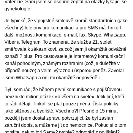
Valencie. Sám jsem se osobně zeptal na otázky týkající se
gynekologie.
Je typické, že v pojistné smlouvě kromě standardních (jako
všechny) telefony pro komunikaci a pro SMS má Tinkoff
další možnosti komunikace: e-mail, fax, Skype, Whatsapp,
Viber a Telegram. To znamená, že služba 21. století
směřovala k zákazníkovi, za což jsem ji okamžitě odvážně
označil? plus. Pro cestovatele je internetový komunikační
kanál pohodlným, známým rozhraním (což je důležité v
případě nouze) a velmi výraznou úsporou peněz. Zavolal
jsem Whatsapp a oni mi okamžitě odpověděli.
Byl jsem rád, že během první komunikace s pojišťovnou
nevzniklo milion otázek «o všem na světě», tolik lidí, kteří
to rádi dělají. Tinkoff se ptal pouze jména, čísla politiky,
jaké stížnosti a bydliště. Všechno?! Přesně o 15 minut
později jsem dostal zprávu potvrzující, že byl zaslán
záruční dopis, a můžeme jít do nemocnice. Pokud si o tom
myslíte, pak to byl Samy? rychle? odpověď z pojištění?