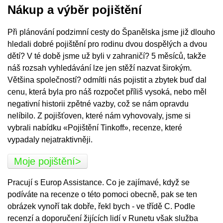
Nákup a výběr pojištění
Při plánování podzimní cesty do Španělska jsme již dlouho
hledali dobré pojištění pro rodinu dvou dospělých a dvou
dětí? V té době jsme už byli v zahraničí? 5 měsíců, takže
náš rozsah vyhledávání lze jen stěží nazvat širokým.
Většina společností? odmítli nás pojistit a zbytek buď dal
cenu, která byla pro náš rozpočet příliš vysoká, nebo měl
negativní historii zpětné vazby, což se nám opravdu
nelíbilo. Z pojišťoven, které nám vyhovovaly, jsme si
vybrali nabídku «Pojištění Tinkoff», recenze, které
vypadaly nejatraktivněji.
Moje pojištění>
Pracují s Europ Assistance. Co je zajímavé, když se
podíváte na recenze o této pomoci obecně, pak se ten
obrázek vynoří tak dobře, řekl bych - ve třídě C. Podle
recenzí a doporučení žijících lidí v Runetu však služba