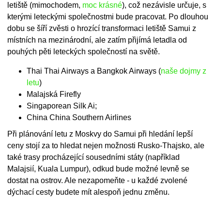
letiště (mimochodem,
moc krásné
), což nezávisle určuje, s
kterými leteckými společnostmi bude pracovat. Po dlouhou
dobu se šíří zvěsti o hrozící transformaci letiště Samui z
místních na mezinárodní, ale zatím přijímá letadla od
pouhých pěti leteckých společností na světě.
Thai Thai Airways a Bangkok Airways (
naše dojmy z
letu
)
Malajská Firefly
Singaporean Silk Ai;
China China Southern Airlines
Při plánování letu z Moskvy do Samui při hledání lepší
ceny stojí za to hledat nejen možnosti Rusko-Thajsko, ale
také trasy procházející sousedními státy (například
Malajsií, Kuala Lumpur), odkud bude možné levně se
dostat na ostrov. Ale nezapomeňte - u každé zvolené
dýchací cesty budete mít alespoň jednu změnu.