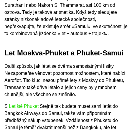
Surathani nebo Nakorn Si Thammarat, asi 100 km od
ostrova. Tady je taková aritmetika. Když tedy sledujete
stránky nízkonákladové letecké společnosti,
nepřekvapujte, že existuje směr «Samui», ve skutečnosti je
to kombinovaná jízdenka «let + autobus + trajekt».
Let Moskva-Phuket a Phuket-Samui
Další způsob, jak létat se dvěma samostatnými lístky.
Nezapomeňte věnovat pozornost možnostem, které nabízí
Aeroflot. Tito kluci nesou přímé lety z Moskvy do Phuketu,
Transaero také dříve létalo a jejich ceny byly mnohem
chutnější, ale všechno se změnilo.
S
Letiště Phuket
Stejně tak budete muset sami letět do
Bangkok Airways do Samui, takže vám připomínám
předběžný nákup vstupenek. Vzdálenost z Phuketu do
Samui je téměř dvakrát menší než z Bangkoku, ale let