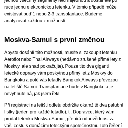
jednou všechny segmenty letu najednou a dostanete po
ruce jednu elektronickou letenku. V tomto případě může
existovat buď 1 nebo 2-3 transplantace. Budeme
analyzovat každou z možností..
Moskva-Samui s první změnou
Abyste dosáhli této možnosti, musíte si zakoupit letenku
Aeroflot nebo Thai Airways (nedávno zrušené přímé lety z
Moskvy, ale snad pokračujte). Pouze tito dva giganti
letecké dopravy vám poskytnou přímý let z Moskvy do
Bangkoku a poté vás letadly Bangkok Airways převezou
na letiště Samui. Transplantace bude v Bangkoku a je
nevyhnutelná, jak jsem řekl.
Při registraci na letišti odletu obdržíte okamžitě dva palubní
lístky (jeden pro každé letadlo), tj. Dopravce, který vám
prodal letenku Moskva-Samui, přebírá odpovědnost za
vaši cestu s domácími leteckými společnostmi. Toto řešení