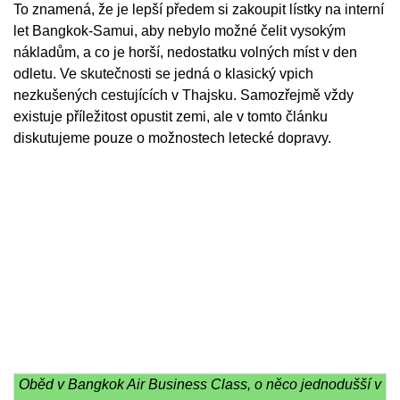
To znamená, že je lepší předem si zakoupit lístky na interní
let Bangkok-Samui, aby nebylo možné čelit vysokým
nákladům, a co je horší, nedostatku volných míst v den
odletu. Ve skutečnosti se jedná o klasický vpich
nezkušených cestujících v Thajsku. Samozřejmě vždy
existuje příležitost opustit zemi, ale v tomto článku
diskutujeme pouze o možnostech letecké dopravy.
Oběd v Bangkok Air Business Class, o něco jednodušší v