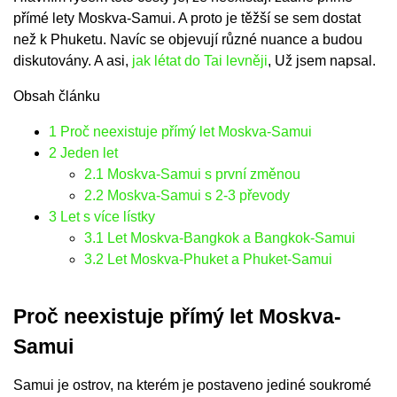
přímé lety Moskva-Samui. A proto je těžší se sem dostat
než k Phuketu. Navíc se objevují různé nuance a budou
diskutovány. A asi,
jak létat do Tai levněji
, Už jsem napsal.
Obsah článku
1
Proč neexistuje přímý let Moskva-Samui
2
Jeden let
2.1
Moskva-Samui s první změnou
2.2
Moskva-Samui s 2-3 převody
3
Let s více lístky
3.1
Let Moskva-Bangkok a Bangkok-Samui
3.2
Let Moskva-Phuket a Phuket-Samui
Proč neexistuje přímý let Moskva-
Samui
Samui je ostrov, na kterém je postaveno jediné soukromé