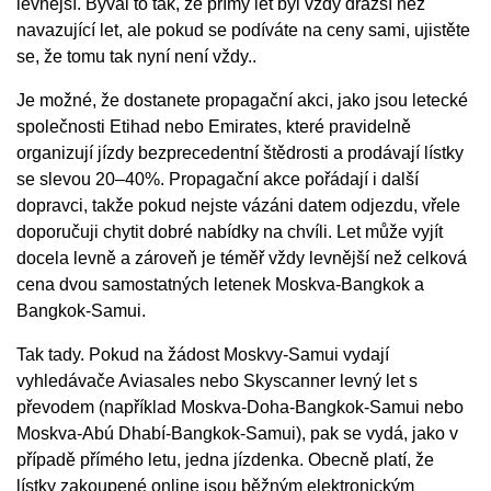
levnější. Býval to tak, že přímý let byl vždy dražší než
navazující let, ale pokud se podíváte na ceny sami, ujistěte
se, že tomu tak nyní není vždy..
Je možné, že dostanete propagační akci, jako jsou letecké
společnosti Etihad nebo Emirates, které pravidelně
organizují jízdy bezprecedentní štědrosti a prodávají lístky
se slevou 20–40%. Propagační akce pořádají i další
dopravci, takže pokud nejste vázáni datem odjezdu, vřele
doporučuji chytit dobré nabídky na chvíli. Let může vyjít
docela levně a zároveň je téměř vždy levnější než celková
cena dvou samostatných letenek Moskva-Bangkok a
Bangkok-Samui.
Tak tady. Pokud na žádost Moskvy-Samui vydají
vyhledávače Aviasales nebo Skyscanner levný let s
převodem (například Moskva-Doha-Bangkok-Samui nebo
Moskva-Abú Dhabí-Bangkok-Samui), pak se vydá, jako v
případě přímého letu, jedna jízdenka. Obecně platí, že
lístky zakoupené online jsou běžným elektronickým