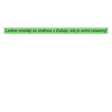
Letíme emiráty se změnou v Dubaji, reb je velmi unavený