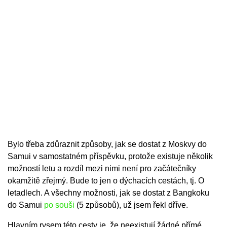
Bylo třeba zdůraznit způsoby, jak se dostat z Moskvy do
Samui v samostatném příspěvku, protože existuje několik
možností letu a rozdíl mezi nimi není pro začátečníky
okamžitě zřejmý. Bude to jen o dýchacích cestách, tj. O
letadlech. A všechny možnosti, jak se dostat z Bangkoku
do Samui
po souši
(5 způsobů), už jsem řekl dříve.
Hlavním rysem této cesty je, že neexistují žádné přímé