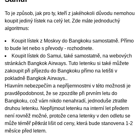
To je způsob, jak pro ty, kteří z jakéhokoli důvodu nemohou
koupit jediný lístek na celý let. Zde máte jednoduchý
algoritmus:
Koupit lístek z Moskvy do Bangkoku samostatně. Přímo
to bude let nebo s převody - rozhodnete.
Koupit lístek do Samui, také samostatně, na webových
stránkách Bangkok Airways. Tuto letenku si také můžete
zakoupit při příjezdu do Bangkoku přímo na letišti v
pokladně Bangkok Airways..
Hlavním nebezpečím a nepříjemnostmi v této možnosti je
pravděpodobnost, že se zpozdíte při prvním letu do
Bangkoku, což vám nikdo nenahradí, jednoduše ztratíte
druhou letenku. Nepřijmout letenku na interní let předem
není rovněž možné, protože cena letenky v den odletu se
může téměř pětkrát lišit od ceny, která bude stanovena 1-2
měsíce před letem.