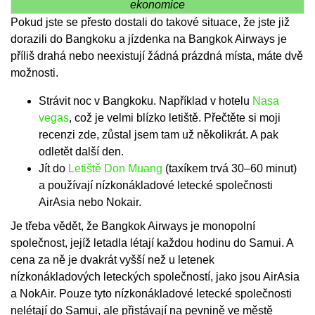
ekonomice
Pokud jste se přesto dostali do takové situace, že jste již
dorazili do Bangkoku a jízdenka na Bangkok Airways je
příliš drahá nebo neexistují žádná prázdná místa, máte dvě
možnosti.
Strávit noc v Bangkoku. Například v hotelu
Nasa
vegas
, což je velmi blízko letiště. Přečtěte si moji
recenzi zde, zůstal jsem tam už několikrát. A pak
odletět další den.
Jít do
Letiště Don Muang
(taxíkem trvá 30–60 minut)
a používají nízkonákladové letecké společnosti
AirAsia nebo Nokair.
Je třeba vědět, že Bangkok Airways je monopolní
společnost, jejíž letadla létají každou hodinu do Samui. A
cena za ně je dvakrát vyšší než u letenek
nízkonákladových leteckých společností, jako jsou AirAsia
a NokAir. Pouze tyto nízkonákladové letecké společnosti
nelétají do Samui, ale přistávají na pevnině ve městě