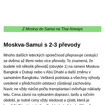
Z Moskvy do Samui na Thai Airways
Moskva-Samui s 2-3 převody
Mnoho dalších leteckých společností přepravuje cestující
se dvěma až třemi nebo více převody. To znamená, že
budete mít několik převodů (obvykle 1) na rameni Moskva-
Bangkok v Dubaji nebo v Abú Dhabí a další změnu v
samotném Bangkoku. Veškerá podstata a všechny výhody
uvedené v předchozím odstavci zůstávají zachovány.
Navíc ne vždy nárůst počtu transplantací ovlivňuje náklady
letu. Cena závisí na vybraném dopravci, tarifu a ročním
období, je nutné ceny vždy sledovat a zjistit, která je