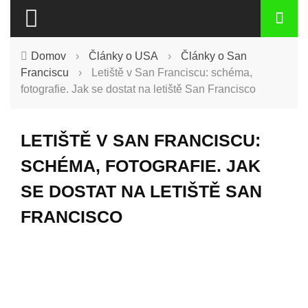
Domov
›
Články o USA
›
Články o San
Franciscu
›
Letiště v San Franciscu: schéma,
fotografie. Jak se dostat na letiště San Francisco
LETIŠTĚ V SAN FRANCISCU:
SCHÉMA, FOTOGRAFIE. JAK
SE DOSTAT NA LETIŠTĚ SAN
FRANCISCO