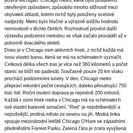
jezera Michigan. Chicago metro, které bylo postaveno
otevřeným způsobem, způsobilo mnoho stížností mezi
obyvateli oblastí, kolem nichž byly položeny ocelové
nadjezdy. Metro bylo hlučné a výrazně snížilo hodnotu
nemovitostí v těchto čtvrtích. Rozhodnutí provést další
výstavbu podzemní metodou se však začalo provádět až v
polovině dvacátého století.
Dnes je v Chicagu osm aktivních linek, z nichž každá má
svou vlastní barvu, která se má na schématech vyznačit.
Celková délka všech tras je více než 360 kilometrů a počet
stanic se blíží sto padesát. Současně pouze 20 km vlaku
prochází podzemními tunely. V den, Chicago metro
přepraví rekordní počet cestujících, daleko přesahující 750
tisíc lidí. Roční osobní doprava je nejméně 200 milionů.
Každá z osmi linek metra v Chicagu má na schématech
své vlastní barevné označení. "Red" je nejoblíbenější a
nejrušnější, protíná město ze severu na jih. Modrá linka
spojuje mezinárodní letiště Chicago O'Hare se západními
předměstími Forrest Parku. Zelená čára je zcela vyvýšená