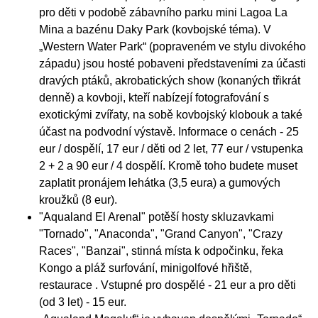
pro děti v podobě zábavního parku mini Lagoa La
Mina a bazénu Daky Park (kovbojské téma). V
„Western Water Park“ (popraveném ve stylu divokého
západu) jsou hosté pobaveni představeními za účasti
dravých ptáků, akrobatických show (konaných třikrát
denně) a kovboji, kteří nabízejí fotografování s
exotickými zvířaty, na sobě kovbojský klobouk a také
účast na podvodní výstavě. Informace o cenách - 25
eur / dospělí, 17 eur / děti od 2 let, 77 eur / vstupenka
2 + 2 a 90 eur / 4 dospělí. Kromě toho budete muset
zaplatit pronájem lehátka (3,5 eura) a gumových
kroužků (8 eur).
"Aqualand El Arenal" potěší hosty skluzavkami
"Tornado", "Anaconda", "Grand Canyon", "Crazy
Races", "Banzai", stinná místa k odpočinku, řeka
Kongo a pláž surfování, minigolfové hřiště,
restaurace . Vstupné pro dospělé - 21 eur a pro děti
(od 3 let) - 15 eur.