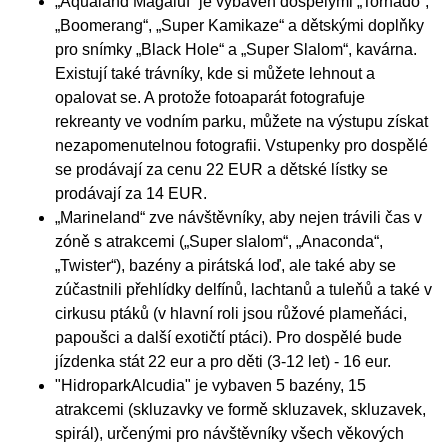
„Aqualand Magaluf“ je vybaven dospělými „Tornado“,
„Boomerang“, „Super Kamikaze“ a dětskými doplňky
pro snímky „Black Hole“ a „Super Slalom“, kavárna.
Existují také trávníky, kde si můžete lehnout a
opalovat se. A protože fotoaparát fotografuje
rekreanty ve vodním parku, můžete na výstupu získat
nezapomenutelnou fotografii. Vstupenky pro dospělé
se prodávají za cenu 22 EUR a dětské lístky se
prodávají za 14 EUR.
„Marineland“ zve návštěvníky, aby nejen trávili čas v
zóně s atrakcemi („Super slalom“, „Anaconda“,
„Twister“), bazény a pirátská loď, ale také aby se
zúčastnili přehlídky delfínů, lachtanů a tuleňů a také v
cirkusu ptáků (v hlavní roli jsou růžové plameňáci,
papoušci a další exotičtí ptáci). Pro dospělé bude
jízdenka stát 22 eur a pro děti (3-12 let) - 16 eur.
"HidroparkAlcudia" je vybaven 5 bazény, 15
atrakcemi (skluzavky ve formě skluzavek, skluzavek,
spirál), určenými pro návštěvníky všech věkových