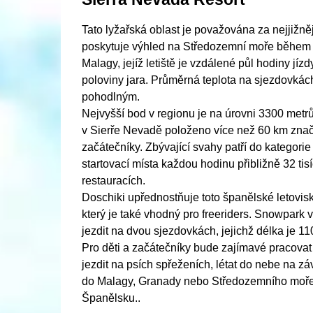
Tato lyžařská oblast je považována za nejjižněj
poskytuje výhled na Středozemní moře během s
Malagy, jejíž letiště je vzdálené půl hodiny jíz
poloviny jara. Průměrná teplota na sjezdovkách
pohodlným.
Nejvyšší bod v regionu je na úrovni 3300 metr
v Sierře Nevadě položeno více než 60 km znače
začátečníky. Zbývající svahy patří do kategori
startovací místa každou hodinu přibližně 32 tisí
restauracích.
Doschiki upřednostňuje toto španělské letovisko
který je také vhodný pro freeriders. Snowpark 
jezdit na dvou sjezdovkách, jejichž délka je 1
Pro děti a začátečníky bude zajímavé pracovat 
jezdit na psích spřeženích, létat do nebe na 
do Malagy, Granady nebo Středozemního moře 
Španělsku..