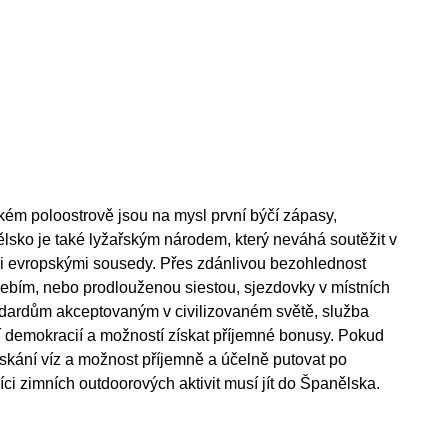
kém poloostrově jsou na mysl první býčí zápasy,
lsko je také lyžařským národem, který neváhá soutěžit v
mi evropskými sousedy. Přes zdánlivou bezohlednost
bím, nebo prodlouženou siestou, sjezdovky v místních
andardům akceptovaným v civilizovaném světě, služba
jí demokracií a možností získat příjemné bonusy. Pokud
ískání víz a možnost příjemně a účelně putovat po
íci zimních outdoorových aktivit musí jít do Španělska.