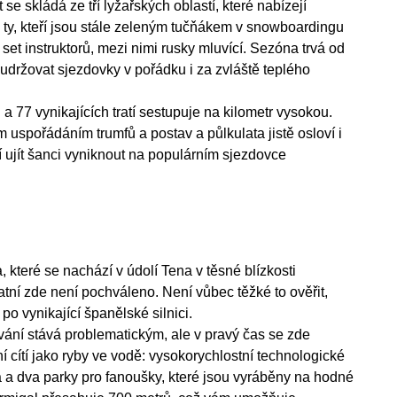
se skládá ze tří lyžařských oblastí, které nabízejí
 ty, kteří jsou stále zeleným tučňákem v snowboardingu
 set instruktorů, mezi nimi rusky mluvící. Sezóna trvá od
držovat sjezdovky v pořádku i za zvláště teplého
 a 77 vynikajících tratí sestupuje na kilometr vysokou.
spořádáním trumfů a postav a půlkulata jistě osloví i
í ujít šanci vyniknout na populárním sjezdovce
 které se nachází v údolí Tena v těsné blízkosti
tatní zde není pochváleno. Není vůbec těžké to ověřit,
po vynikající španělské silnici.
vání stává problematickým, ale v pravý čas se zde
 cítí jako ryby ve vodě: vysokorychlostní technologické
 a dva parky pro fanoušky, které jsou vyráběny na hodné