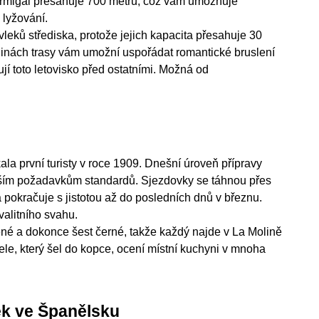
Formigal přesahuje 700 metrů, což vám umožňuje
 lyžování.
leků střediska, protože jejich kapacita přesahuje 30
odinách trasy vám umožní uspořádat romantické bruslení
jí toto letovisko před ostatními. Možná od
kala první turisty v roce 1909. Dnešní úroveň přípravy
vějším požadavkům standardů. Sjezdovky se táhnou přes
 pokračuje s jistotou až do posledních dnů v březnu.
alitního svahu.
ené a dokonce šest černé, takže každý najde v La Molině
tele, který šel do kopce, ocení místní kuchyni v mnoha
ek ve Španělsku