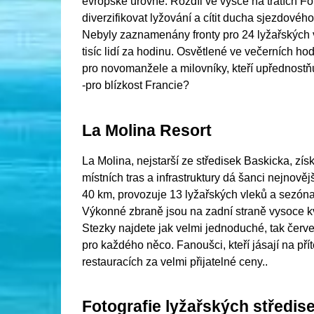
evropské úrovně. Rozdíl ve výšce na tratích 
diverzifikovat lyžování a cítit ducha sjezdového
Nebyly zaznamenány fronty pro 24 lyžařských v
tisíc lidí za hodinu. Osvětlené ve večerních h
pro novomanžele a milovníky, kteří upřednostňu
-pro blízkost Francie?
La Molina Resort
La Molina, nejstarší ze středisek Baskicka, zís
místních tras a infrastruktury dá šanci nejno
40 km, provozuje 13 lyžařských vleků a sezóna
Výkonné zbraně jsou na zadní straně vysoce kv
Stezky najdete jak velmi jednoduché, tak červ
pro každého něco. Fanoušci, kteří jásají na pří
restauracích za velmi přijatelné ceny..
Fotografie lyžařských středis