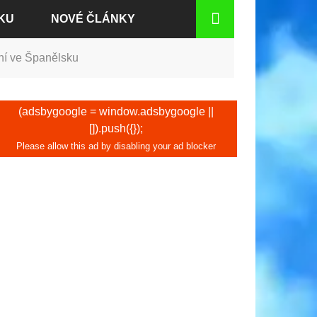
KU
NOVÉ ČLÁNKY
ání ve Španělsku
DEN
(adsbygoogle = window.adsbygoogle ||
[]).push({});
CH
TU
D RÝNEM