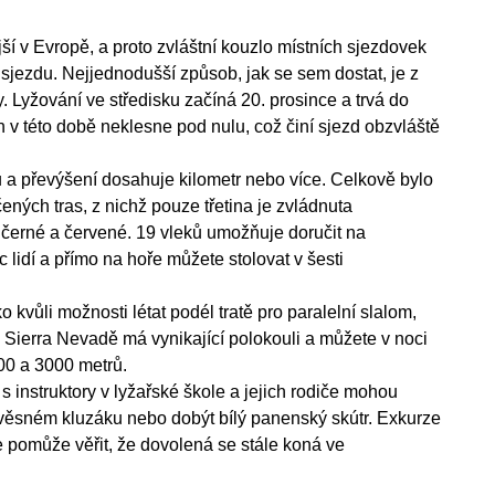
ší v Evropě, a proto zvláštní kouzlo místních sjezdovek
jezdu. Nejjednodušší způsob, jak se sem dostat, je z
dy. Lyžování ve středisku začíná 20. prosince a trvá do
 v této době neklesne pod nulu, což činí sjezd obzvláště
ů a převýšení dosahuje kilometr nebo více. Celkově bylo
ných tras, z nichž pouze třetina je zvládnuta
e černé a červené. 19 vleků umožňuje doručit na
c lidí a přímo na hoře můžete stolovat v šesti
 kvůli možnosti létat podél tratě pro paralelní slalom,
v Sierra Nevadě má vynikající polokouli a můžete v noci
100 a 3000 metrů.
s instruktory v lyžařské škole a jejich rodiče mohou
závěsném kluzáku nebo dobýt bílý panenský skútr. Exkurze
pomůže věřit, že dovolená se stále koná ve