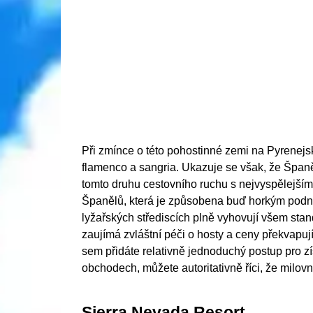
Při zmínce o této pohostinné zemi na Pyrenejs
flamenco a sangria. Ukazuje se však, že Španě
tomto druhu cestovního ruchu s nejvyspělejší
Španělů, která je způsobena buď horkým podne
lyžařských střediscích plně vyhovují všem st
zaujímá zvláštní péči o hosty a ceny překvapu
sem přidáte relativně jednoduchý postup pro z
obchodech, můžete autoritativně říci, že milovn
Sierra Nevada Resort