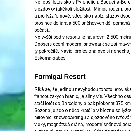
Nejlepší letovisko v Pyrenejích, Baqueira-Beret 
sjezdovky jakékoli složitosti. Mimochodem, pro
a pro lyžaře nové, středisko nabízí služby dvou
prosince do jara a 500 sněhových děl pomáhá u
počasí..
Nejvyšší bod v resortu je na úrovni 2 500 metrů
Doosers ocení moderní snowpark se zajímavým u
ty pokročilé. Navíc, profesionálové si nenechaj
Eskornakrabes.
Formigal Resort
Říká se, že jedinou nevýhodou tohoto letoviska,
francouzských hranic, je silný vítr. Všechno os
stačí letět do Barcelony a pak překonat 375 km 
Sezóna je zde o něco kratší a v březnu se lyžo
milovníci snowboardingu a sjezdového lyžování
vleky, magnátská dráha, moderní sněhové děla