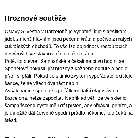
Hroznové soutěže
Oslavy Silvestra v Barceloně je vydatné jídlo s desítkami
jídel, z nichž hlavními jsou pečená krůta a pečivo z malých
cukrářských obchodů. To vše lze objednat v restauracích
otevřených ve slavnostní noci až do rána..
Poté, co otevřeli šampaňské a čekali na bitvu hodin, se
Španělové pokusili jíst hrozny z každého bobule a podle
přání si přáli. Pokud se s tímto zvykem vypořádáte, existuje
šance, že se všech dvanáct naplní.
Avšak tradice spojené s počátkem další etapy života,
Barcelona, ​​nelze započítat. Například věří, že ve sklenici
šampaňského byste měli dát prsten, aby přilákali peníze, a
je důležité dát červené spodní prádlo někomu, kdo čeká na
štěstí.