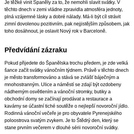
Je těžké vinit Španěly za to, že nemohli slavit svátky. V
těchto dnech v zemi vládne zpravidla atmosféra jednoty,
plná vzájemné lásky a dobré nálady. Má-li být cíl strávit
zimní dovolenou pozitivním, pak nejjistějším způsobem, jak
toho dosáhnout, je oslavit Nový rok v Barceloně.
Předvídání zázraku
Pokud přijedete do Španělska trochu předem, je zde velká
šance začít svátky vánočním týdnem. Právě v těchto dnech
je město transformováno a stává se zvlášť báječným a
mnohostranným. Ulice a náměstí se zdají být ozdobeny
nádherným osvětlením a vánoční stromky, butiky a
obchodní domy se začínají prodávat a restaurace a
kavárny se účastní tiché soutěže o nejlepší novoroční jídlo.
Rodinná vánoční večeře je pro obyvatele Pyrenejského
poloostrova svatým zvykem. Je to Štědrý den, který se
stane prvním večerem v dlouhé sérii novoroční svátky.