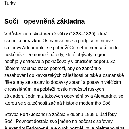
Turky.
Soči - opevněná základna
V důsledku rusko-turecké války (1828–1829), která
skončila porážkou Osmanské říše a podpisem mírové
smlouvy Adrianople, se pobřeží Černého moře vrátilo do
ruské říše. Domorodé národy, které obývaly region,
nepřijaly smlouvu a pokračovaly v prudkém odporu. Za
účelem maximalizace pobřeží, aby se zabránilo
zasahování do kavkazských záležitostí britské a osmanské
říše a aby se zastavilo dodávky zbraní a potravin válčícím
circassiánům, na pobřeží rostlo množství ruských
základen. Jedním z takových opevnění byla Alexandrie, se
kterou ve skutečnosti začíná historie moderního Soči.
Stavba Fort Alexandria začala v dubnu 1838 u ústí řeky
Soči. Pevnost dostala své jméno na počest císařovny
Alexandry Fedorovné, ale o rok později byla přejmenována