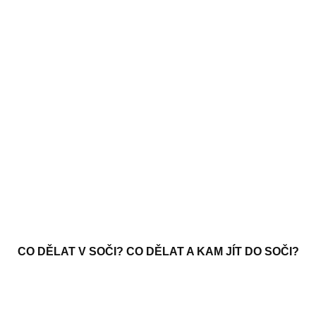
CO DĚLAT V SOČI? CO DĚLAT A KAM JÍT DO SOČI?