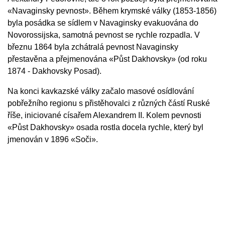
«Navaginsky pevnost». Během krymské války (1853-1856)
byla posádka se sídlem v Navaginsky evakuována do
Novorossijska, samotná pevnost se rychle rozpadla. V
březnu 1864 byla zchátralá pevnost Navaginsky
přestavěna a přejmenována «Půst Dakhovsky» (od roku
1874 - Dakhovsky Posad).
Na konci kavkazské války začalo masové osídlování
pobřežního regionu s přistěhovalci z různých částí Ruské
říše, iniciované císařem Alexandrem II. Kolem pevnosti
«Půst Dakhovsky» osada rostla docela rychle, který byl
jmenován v 1896 «Soči».