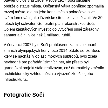
otevřeno v červnu 1909. V roce 1917 Soči oficiálně
obdrželo status města. Občanská válka poněkud zpomalila
rozvoj města, ale na jeho konci město pokračovalo ve
svém formování jako lázeňské středisko v celé Unii. Ve 30.
letech byl schválen Generální plán rekonstrukce Soči.
Objem kapitálových investic do vytvoření silné základny
sanatoria činil více než 1 miliardu rublů.
V červenci 2007 bylo Soči prohlášeno za místo konání
zimních olympijských her v roce 2014. Zdálo se, že Soči,
který se nachází v oblasti mokrých subtropů, bylo zcela
nevhodné pro pořádání zimních her, ale přesto byl
grandiózní projekt stále realizován, což dramaticky změnilo
architektonický vzhled města a výrazně zlepšilo jeho
infrastrukturu..
Fotografie Soči