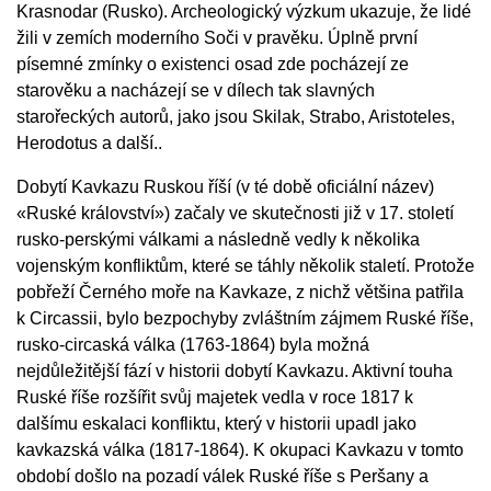
Krasnodar (Rusko). Archeologický výzkum ukazuje, že lidé
žili v zemích moderního Soči v pravěku. Úplně první
písemné zmínky o existenci osad zde pocházejí ze
starověku a nacházejí se v dílech tak slavných
starořeckých autorů, jako jsou Skilak, Strabo, Aristoteles,
Herodotus a další..
Dobytí Kavkazu Ruskou říší (v té době oficiální název)
«Ruské království») začaly ve skutečnosti již v 17. století
rusko-perskými válkami a následně vedly k několika
vojenským konfliktům, které se táhly několik staletí. Protože
pobřeží Černého moře na Kavkaze, z nichž většina patřila
k Circassii, bylo bezpochyby zvláštním zájmem Ruské říše,
rusko-circaská válka (1763-1864) byla možná
nejdůležitější fází v historii dobytí Kavkazu. Aktivní touha
Ruské říše rozšířit svůj majetek vedla v roce 1817 k
dalšímu eskalaci konfliktu, který v historii upadl jako
kavkazská válka (1817-1864). K okupaci Kavkazu v tomto
období došlo na pozadí válek Ruské říše s Peršany a