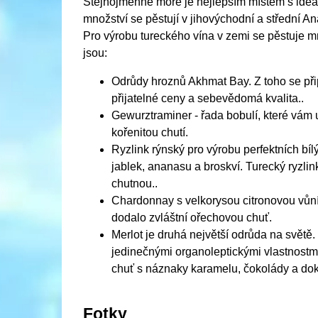
Stejnojmenné moře je nejlepším místem s ideá
množství se pěstují v jihovýchodní a střední A
Pro výrobu tureckého vína v zemi se pěstuje m
jsou:
Odrůdy hroznů Akhmat Bay. Z toho se přip
přijatelné ceny a sebevědomá kvalita..
Gewurztraminer - řada bobulí, které vám 
kořenitou chutí.
Ryzlink rýnský pro výrobu perfektních bí
jablek, ananasu a broskví. Turecký ryzli
chutnou..
Chardonnay s velkorysou citronovou vůní
dodalo zvláštní ořechovou chuť.
Merlot je druhá největší odrůda na světě. 
jedinečnými organoleptickými vlastnostmi
chuť s náznaky karamelu, čokolády a dok
Fotky