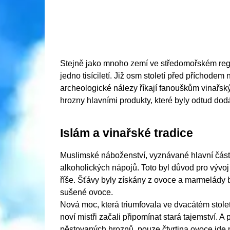
Stejně jako mnoho zemí ve středomořském regio
jedno tisíciletí. Již osm století před příchode
archeologické nálezy říkají fanouškům vinařsk
hrozny hlavními produkty, které byly odtud dod
Islám a vinařské tradice
Muslimské náboženství, vyznávané hlavní částí
alkoholických nápojů. Toto byl důvod pro vý
říše. Šťávy byly získány z ovoce a marmelády b
sušené ovoce.
Nová moc, která triumfovala ve dvacátém století
noví mistři začali připomínat stará tajemství. A
pěstovaných hroznů, pouze čtvrtina ovoce jde n