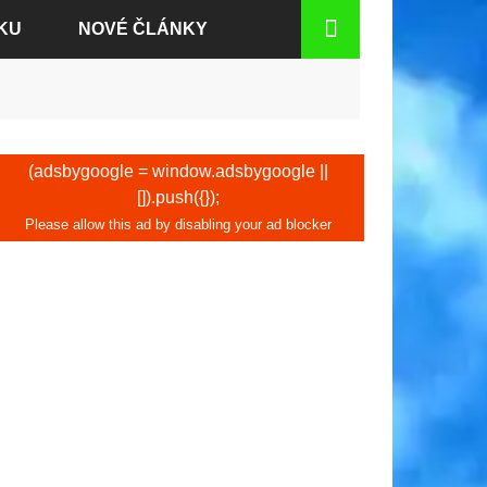
KU
NOVÉ ČLÁNKY
DEN
(adsbygoogle = window.adsbygoogle ||
[]).push({});
CH
TU
D RÝNEM