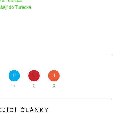
áže Turecka
ášejí do Turecka
+
0
0
EJÍCÍ ČLÁNKY