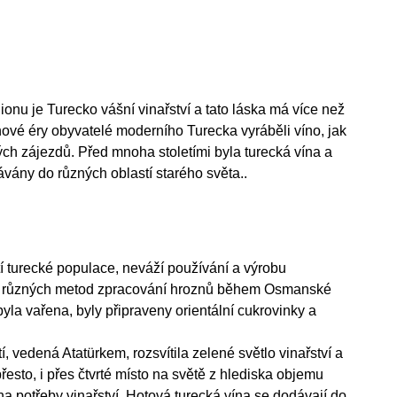
nu je Turecko vášní vinařství a tato láska má více než
m nové éry obyvatelé moderního Turecka vyráběli víno, jak
ých zájezdů. Před mnoha stoletími byla turecká vína a
ávány do různých oblastí starého světa..
 turecké populace, neváží používání a výrobu
voj různých metod zpracování hroznů během Osmanské
yla vařena, byly připraveny orientální cukrovinky a
, vedená Atatürkem, rozsvítila zelené světlo vinařství a
 přesto, i přes čtvrté místo na světě z hlediska objemu
a potřeby vinařství. Hotová turecká vína se dodávají do