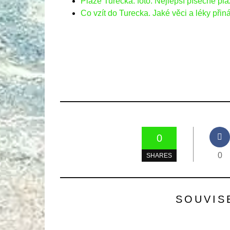
Pláže Turecka: foto. Nejlepší písečné pl
Co vzít do Turecka. Jaké věci a léky přin
0
0
SHARES
SOUVIS