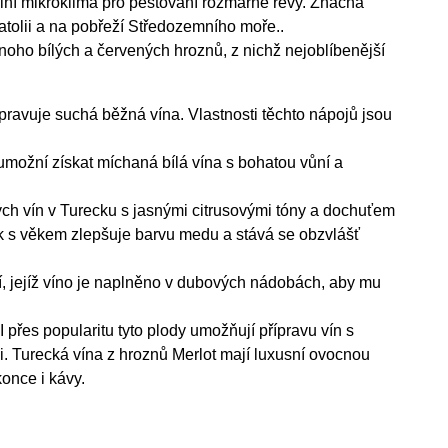
lní mikroklima pro pěstování rozmarné révy. Značná
natolii a na pobřeží Středozemního moře..
noho bílých a červených hroznů, z nichž nejoblíbenější
ravuje suchá běžná vína. Vlastnosti těchto nápojů jsou
umožní získat míchaná bílá vína s bohatou vůní a
lých vín v Turecku s jasnými citrusovými tóny a dochuťem
nk s věkem zlepšuje barvu medu a stává se obzvlášť
, jejíž víno je naplněno v dubových nádobách, aby mu
I přes popularitu tyto plody umožňují přípravu vín s
. Turecká vína z hroznů Merlot mají luxusní ovocnou
once i kávy.