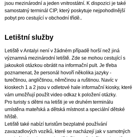
jsou mezinárodní a jeden vnitrostátní. K dispozici je také
samostatný terminál CIP, který poskytuje nejpohodlnější
pobyt pro cestující v obchodní třídě..
Letištní služby
Letiště v Antalyi není v žádném případě horší než jiná
významná mezinárodní letiště. Zde se mohou cestující s
jakoukoli otázkou obrátit na informační pult. Je třeba
poznamenat, že personál hovoří několika jazyky -
turečtinou, angličtinou, němčinou a ruštinou. Navíc v
kioskech 1 a 2 jsou v odletové hale informační kiosky, které
vám umožňují použít video odkaz k položení otázky.
Pro turisty s dětmi na letišti je ve druhém terminálu
umístěna mateřská a dětská místnost a speciální dětské
hřiště.
Letiště také nabízí turistům bezplatné používání
zavazadlových vozíků, které se nacházejí jak v samotných