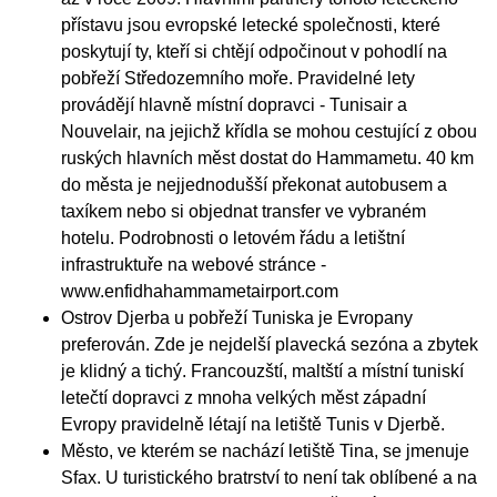
přístavu jsou evropské letecké společnosti, které
poskytují ty, kteří si chtějí odpočinout v pohodlí na
pobřeží Středozemního moře. Pravidelné lety
provádějí hlavně místní dopravci - Tunisair a
Nouvelair, na jejichž křídla se mohou cestující z obou
ruských hlavních měst dostat do Hammametu. 40 km
do města je nejjednodušší překonat autobusem a
taxíkem nebo si objednat transfer ve vybraném
hotelu. Podrobnosti o letovém řádu a letištní
infrastruktuře na webové stránce -
www.enfidhahammametairport.com
Ostrov Djerba u pobřeží Tuniska je Evropany
preferován. Zde je nejdelší plavecká sezóna a zbytek
je klidný a tichý. Francouzští, maltští a místní tuniskí
letečtí dopravci z mnoha velkých měst západní
Evropy pravidelně létají na letiště Tunis v Djerbě.
Město, ve kterém se nachází letiště Tina, se jmenuje
Sfax. U turistického bratrství to není tak oblíbené a na