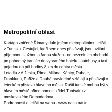
Metropolitní oblast
Kartágo zničené Římany dalo jméno metropolitnímu letišti
v Tunisku. Cestující, kteří sem dnes přistávají, jsou uvítáni
příjemnou službou a řadou služeb - od bezcelních obchodů
po pohodlný transfer do vybraného hotelu - autobusy a taxi
pojedou do půl hodiny 8 km do centra města.
Letadla z Alžírska, Říma, Milána, Káhiry, Dubaje,
Frankfurtu, Paříže a Dauhá pravidelně vzlétají a přistávají v
leteckém přístavu hlavního města. Ruští turisté mohou být v
hlavním městě přímo pomocí křídel Tunisairu z
moskevského Domodedova.
Podrobnosti o letišti na webu - www.oaca.nat.tn.