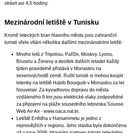
strávit asi 4,5 hodiny.
Mezinárodní letiště v Tunisku
Kromě leteckých bran hlavního města jsou zahraniční
turisté vřele vítáni několika dalšími mezinárodními letišti:
Mnoho letů z Tripolisu, Paříže, Moskvy, Lyonu,
Bruselu a Ženevy a desítek dalších letadel každý
týden pravidelně přistává v Monastiru na
severovýchodě země. Ruští turisté si mohou koupit
letenky na letiště Habib Bourguib v Monastiru za let
Nouvelair. Za kyvadlovou dopravu do města
vzdáleného 8 km jsou elektrické vlaky zodpovědné
za připojení na pláže sousedního letoviska Sousse.
Web Air Air - www.oaca.nat.tn.
Letiště Enfidha v Hamammetu je jedno z
nejnovějších v regionu. Jeho stavba byla dokončena
až v roce 2009. Hlavními partnery tohoto leteckého