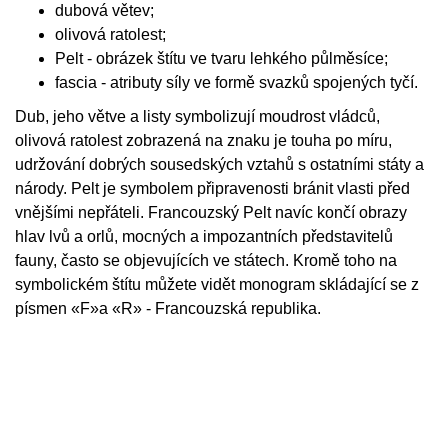
dubová větev;
olivová ratolest;
Pelt - obrázek štítu ve tvaru lehkého půlměsíce;
fascia - atributy síly ve formě svazků spojených tyčí.
Dub, jeho větve a listy symbolizují moudrost vládců,
olivová ratolest zobrazená na znaku je touha po míru,
udržování dobrých sousedských vztahů s ostatními státy a
národy. Pelt je symbolem připravenosti bránit vlasti před
vnějšími nepřáteli. Francouzský Pelt navíc končí obrazy
hlav lvů a orlů, mocných a impozantních představitelů
fauny, často se objevujících ve státech. Kromě toho na
symbolickém štítu můžete vidět monogram skládající se z
písmen «F»a «R» - Francouzská republika.