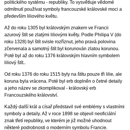
politického systému - republiky. To vysvětluje vědomé
odmítnutí používat symboly francouzské královské moci a
především liliového květu.
Až do roku 1305 byl královským znakem ve Francii
azurový štít se zlatými liliovými květy. Podle Philipa V (do
roku 1328) byl štít svisle rozříznut, jeho pravá polovina
zčervenala a samotný štít byl korunován zlatou korunou.
Poté byl až do roku 1376 královským hlavním symbolem
liliový štít..
Od roku 1376 do roku 1515 byly na štítu pouze tři lilie, ale
koruna byla vrácena. Poté byl erb doplněn o četné detaily
a jeho název se zkomplikoval - královský erb
Francouzského království.
Každý další král a císař představil své emblémy s vlastními
symboly a detaily. Až v roce 1898 se objevil neoficiální
znak třetí republiky, ve kterém je již možné uhodnout
některé podrobnosti o moderním symbolu Francie.