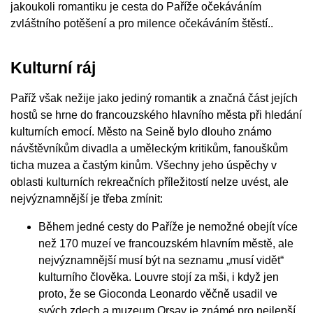
jakoukoli romantiku je cesta do Paříže očekáváním
zvláštního potěšení a pro milence očekáváním štěstí..
Kulturní ráj
Paříž však nežije jako jediný romantik a značná část jejích
hostů se hrne do francouzského hlavního města při hledání
kulturních emocí. Město na Seině bylo dlouho známo
návštěvníkům divadla a uměleckým kritikům, fanouškům
ticha muzea a častým kinům. Všechny jeho úspěchy v
oblasti kulturních rekreačních příležitostí nelze uvést, ale
nejvýznamnější je třeba zmínit:
Během jedné cesty do Paříže je nemožné obejít více
než 170 muzeí ve francouzském hlavním městě, ale
nejvýznamnější musí být na seznamu „musí vidět“
kulturního člověka. Louvre stojí za mši, i když jen
proto, že se Gioconda Leonardo věčně usadil ve
svých zdech a muzeum Orsay je známé pro nejlepší