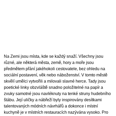
Na Zemi jsou místa, kde se každý snaží. Všechny jsou
různé, ale některá města, země, hory a moře jsou
předmětem přání jakéhokoli cestovatele, bez ohledu na
sociální postavení, věk nebo náboženství. V tomto městě
skvělí umělci vytvořili a milovali slavné herce. Tady jsou
poetické linky obzvláště snadno položitelné na papír a
zvuky samotné jsou navléknuty na tenké struny hudebního
štábu. Její uličky a nábřeží byly inspirovány desítkami
talentovaných módních návrhářů a dokonce i místní
kuchyně je v místních restauracích nazývána vysoko. Pro