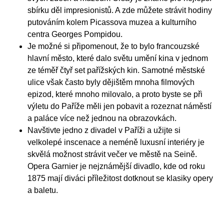
sbírku děl impresionistů. A zde můžete strávit hodiny
putováním kolem Picassova muzea a kulturního
centra Georges Pompidou.
Je možné si připomenout, že to bylo francouzské
hlavní město, které dalo světu umění kina v jednom
ze téměř čtyř set pařížských kin. Samotné městské
ulice však často byly dějištěm mnoha filmových
epizod, které mnoho milovalo, a proto byste se při
výletu do Paříže měli jen pobavit a rozeznat náměstí
a paláce více než jednou na obrazovkách.
Navštivte jedno z divadel v Paříži a užijte si
velkolepé inscenace a neméně luxusní interiéry je
skvělá možnost strávit večer ve městě na Seině.
Opera Garnier je nejznámější divadlo, kde od roku
1875 mají diváci příležitost dotknout se klasiky opery
a baletu.