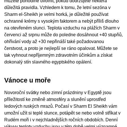
můžete pohodlně uvolnit, pokud dodržujete některá
důležitá pravidla. Vzhledem k tomu, že letní sezóna v
Sharm el-Sheikh je velmi horká, je důležité používat
ochranné krémy s vysokým faktorem a nebýt příliš dlouho
na otevřeném slunci. Teplota vzduchu na plážích Sharm v
červenci až srpnu může do poledne dosáhnout +40 stupňů,
ohřívání vody až +30 nepřináší také požadovanou
čerstvost, a proto je nejlepší se ráno opalovat. Můžete se
tak vyhnout nepříjemným zdravotním účinkům a získat
dokonalý stín slavného egyptského opálení.
Vánoce u moře
Novoroční svátky nebo zimní prázdniny v Egyptě jsou
příležitostí ke změně atmosféry a slunění uprostřed
ledových ruských mrazů. Počasí v Sharm El Sheikh vám
umožní užít si teplé slunce, potápět se nebo volně stříkat v
Rudém moři i v nejchladnějších ročních obdobích. Denní
výkyvy teploty vzduchu jsou v této době velmi významné,