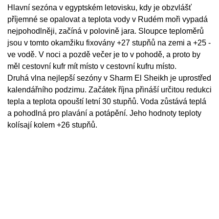
Hlavní sezóna v egyptském letovisku, kdy je obzvlášť
příjemné se opalovat a teplota vody v Rudém moři vypadá
nejpohodlněji, začíná v polovině jara. Sloupce teploměrů
jsou v tomto okamžiku fixovány +27 stupňů na zemi a +25 -
ve vodě. V noci a pozdě večer je to v pohodě, a proto by
měl cestovní kufr mít místo v cestovní kufru místo.
Druhá vlna nejlepší sezóny v Sharm El Sheikh je uprostřed
kalendářního podzimu. Začátek října přináší určitou redukci
tepla a teplota opouští letní 30 stupňů. Voda zůstává teplá
a pohodlná pro plavání a potápění. Jeho hodnoty teploty
kolísají kolem +26 stupňů.