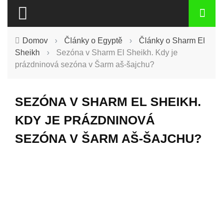
Domov
›
Články o Egyptě
›
Články o Sharm El
Sheikh
›
Sezóna v Sharm El Sheikh. Kdy je
prázdninová sezóna v Šarm aš-šajchu?
SEZÓNA V SHARM EL SHEIKH.
KDY JE PRÁZDNINOVÁ
SEZÓNA V ŠARM AŠ-ŠAJCHU?