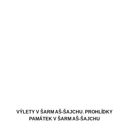
VÝLETY V ŠARM AŠ-ŠAJCHU. PROHLÍDKY
PAMÁTEK V ŠARM AŠ-ŠAJCHU