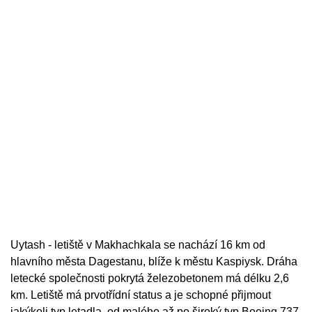
Uytash - letiště v Makhachkala se nachází 16 km od
hlavního města Dagestanu, blíže k městu Kaspiysk. Dráha
letecké společnosti pokrytá železobetonem má délku 2,6
km. Letiště má prvotřídní status a je schopné přijmout
jakýkoli typ letadla, od malého až po široký typ Boeing 737.