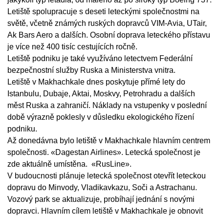
Letiště spolupracuje s deseti leteckými společnostmi na
světě, včetně známých ruských dopravců VIM-Avia, UTair,
Ak Bars Aero a dalších. Osobní doprava leteckého přístavu
je více než 400 tisíc cestujících ročně.
Letiště podniku je také využíváno letectvem Federální
bezpečnostní služby Ruska a Ministerstva vnitra.
Letiště v Makhachkale dnes poskytuje přímé lety do
Istanbulu, Dubaje, Aktai, Moskvy, Petrohradu a dalších
měst Ruska a zahraničí. Náklady na vstupenky v poslední
době výrazně poklesly v důsledku ekologického řízení
podniku.
Až donedávna bylo letiště v Makhachkale hlavním centrem
společnosti. «Dagestan Airlines». Letecká společnost je
zde aktuálně umístěna. «RusLine».
V budoucnosti plánuje letecká společnost otevřít leteckou
dopravu do Minvody, Vladikavkazu, Soči a Astrachanu.
Vozový park se aktualizuje, probíhají jednání s novými
dopravci. Hlavním cílem letiště v Makhachkale je obnovit