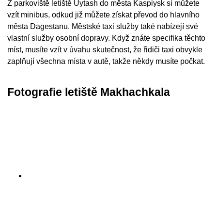
Z parkoviště letiště Uytash do města Kaspiysk si můžete
vzít minibus, odkud již můžete získat převod do hlavního
města Dagestanu. Městské taxi služby také nabízejí své
vlastní služby osobní dopravy. Když znáte specifika těchto
míst, musíte vzít v úvahu skutečnost, že řidiči taxi obvykle
zaplňují všechna místa v autě, takže někdy musíte počkat.
Fotografie letiště Makhachkala