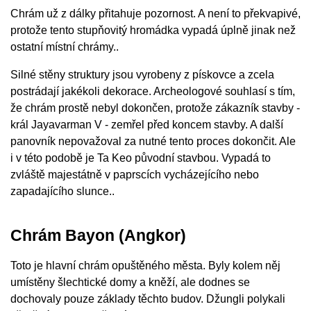
Chrám už z dálky přitahuje pozornost. A není to překvapivé,
protože tento stupňovitý hromádka vypadá úplně jinak než
ostatní místní chrámy..
Silné stěny struktury jsou vyrobeny z pískovce a zcela
postrádají jakékoli dekorace. Archeologové souhlasí s tím,
že chrám prostě nebyl dokončen, protože zákazník stavby -
král Jayavarman V - zemřel před koncem stavby. A další
panovník nepovažoval za nutné tento proces dokončit. Ale
i v této podobě je Ta Keo původní stavbou. Vypadá to
zvláště majestátně v paprscích vycházejícího nebo
zapadajícího slunce..
Chrám Bayon (Angkor)
Toto je hlavní chrám opuštěného města. Byly kolem něj
umístěny šlechtické domy a kněží, ale dodnes se
dochovaly pouze základy těchto budov. Džungli polykali