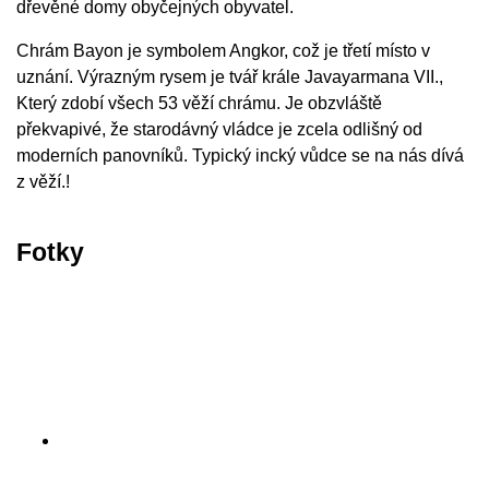
dřevěné domy obyčejných obyvatel.
Chrám Bayon je symbolem Angkor, což je třetí místo v
uznání. Výrazným rysem je tvář krále Javayarmana VII.,
Který zdobí všech 53 věží chrámu. Je obzvláště
překvapivé, že starodávný vládce je zcela odlišný od
moderních panovníků. Typický incký vůdce se na nás dívá
z věží.!
Fotky